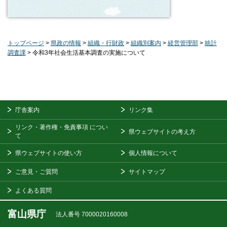
トップページ
>
県政の情報
>
組織・行財政
>
組織別案内
>
経営管理部
>
統計
調査課
> 令和3年社会生活基本調査の実施について
庁舎案内
リンク集
リンク・著作権・免責事項
につい
県ウェブサイトの考え方
て
県ウェブサイトの使い方
個人情報について
ご意見・ご質問
サイトマップ
よくある質問
富山県庁
法人番号 7000020160008