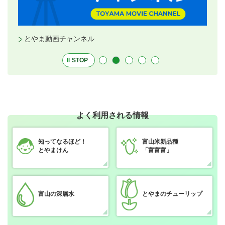
ャンネル
とやまブランド・ホーム
STOP
よく利用される情報
知ってなるほど！
富山米新品種
とやまけん
「富富富」
富山の深層水
とやまのチューリップ