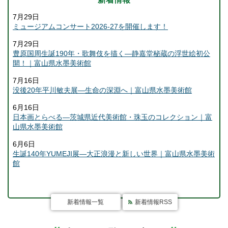
7月29日
ミュージアムコンサート2026-27を開催します！
7月29日
豊原国周生誕190年・歌舞伎を描く―静嘉堂秘蔵の浮世絵初公
開！｜富山県水墨美術館
7月16日
没後20年平川敏夫展―生命の深淵へ｜富山県水墨美術館
6月16日
日本画とらべる―茨城県近代美術館・珠玉のコレクション｜富
山県水墨美術館
6月6日
生誕140年YUMEJI展―大正浪漫と新しい世界｜富山県水墨美術
館
新着情報一覧
新着情報RSS