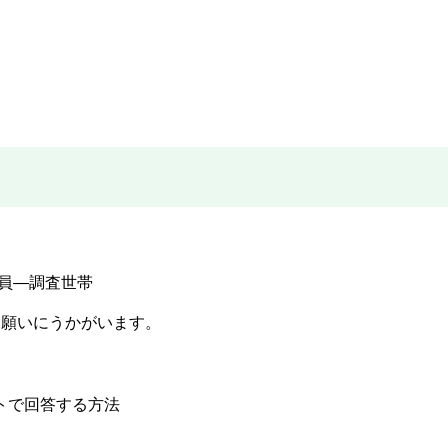
。
員―調査世帯
お願いにうかがいます。
トで回答する方法