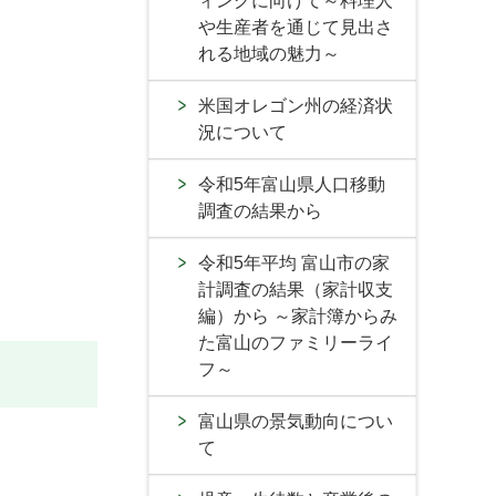
ィングに向けて～料理人
や生産者を通じて見出さ
れる地域の魅力～
米国オレゴン州の経済状
況について
令和5年富山県人口移動
調査の結果から
令和5年平均 富山市の家
計調査の結果（家計収支
編）から ～家計簿からみ
た富山のファミリーライ
フ～
富山県の景気動向につい
て