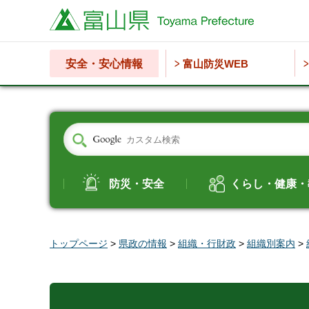
富山県
安全・安心情報
富山防災WEB
防災・安全
くらし・健康・
トップページ
>
県政の情報
>
組織・行財政
>
組織別案内
>