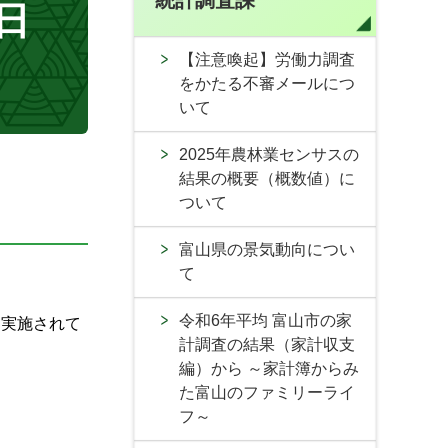
統計調査課
日
【注意喚起】労働力調査
をかたる不審メールにつ
いて
2025年農林業センサスの
結果の概要（概数値）に
ついて
富山県の景気動向につい
て
令和6年平均 富山市の家
に実施されて
計調査の結果（家計収支
編）から ～家計簿からみ
た富山のファミリーライ
フ～