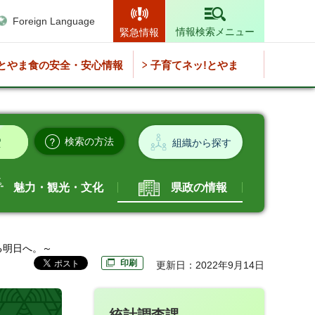
Foreign Language
情報検索メニュー
緊急情報
とやま食の安全・安心情報
子育てネッ!とやま
検索の方法
組織から探す
魅力・観光・文化
県政の情報
る明日へ。～
印刷
更新日：2022年9月14日