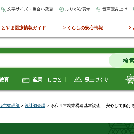
文字サイズ・色合い変更
ふりがな表示
音声読み上げ
とやま医療情報ガイド
くらしの安心情報
教育
産業・しごと
県土づくり
経営管理部
>
統計調査課
> 令和４年就業構造基本調査 ～安心して働け