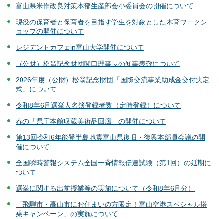
富山県米作改良対策本部生産部会小委員会の開催について
現役の保育者と保育者を目指す学生を対象とした木育ワークシ
ョップの開催について
レジデントカフェin富山大学開催について
（公財）松翁記念財団関口理事長の知事表敬について
2026年度（公財）松翁記念財団「国際交流事業助成金交付決定
式」について
令和8年6月選挙人名簿登録者数（定時登録）について
春の「県庁本館収蔵美術品回廊」の開催について
第13回令和6年能登半島地震富山県復旧・復興本部員会議の開
催について
全国瞬時警報システム全国一斉情報伝達試験（第1回）の延期に
ついて
選挙に関する出前授業等の実施について（令和8年6月分）
「飛騨市・高山市にお住まいの方限定！富山空港スペシャル搭
乗キャンペーン」の実施について