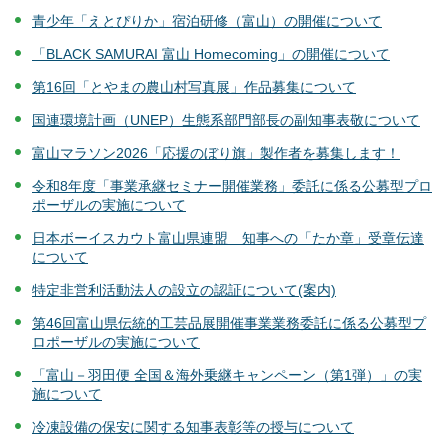
青少年「えとぴりか」宿泊研修（富山）の開催について
「BLACK SAMURAI 富山 Homecoming」の開催について
第16回「とやまの農山村写真展」作品募集について
国連環境計画（UNEP）生態系部門部長の副知事表敬について
富山マラソン2026「応援のぼり旗」製作者を募集します！
令和8年度「事業承継セミナー開催業務」委託に係る公募型プロ
ポーザルの実施について
日本ボーイスカウト富山県連盟 知事への「たか章」受章伝達
について
特定非営利活動法人の設立の認証について(案内)
第46回富山県伝統的工芸品展開催事業業務委託に係る公募型プ
ロポーザルの実施について
「富山－羽田便 全国＆海外乗継キャンペーン（第1弾）」の実
施について
冷凍設備の保安に関する知事表彰等の授与について