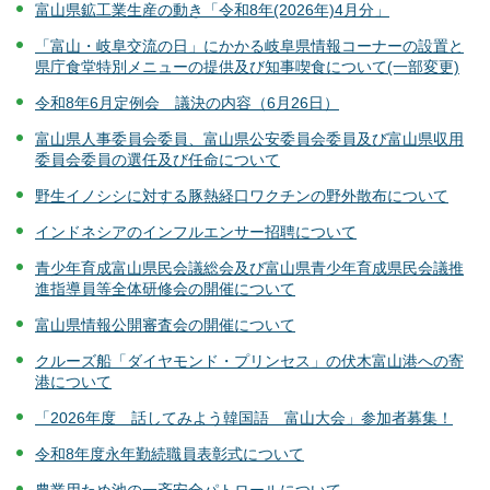
富山県鉱工業生産の動き「令和8年(2026年)4月分」
「富山・岐阜交流の日」にかかる岐阜県情報コーナーの設置と
県庁食堂特別メニューの提供及び知事喫食について(一部変更)
令和8年6月定例会 議決の内容（6月26日）
富山県人事委員会委員、富山県公安委員会委員及び富山県収用
委員会委員の選任及び任命について
野生イノシシに対する豚熱経口ワクチンの野外散布について
インドネシアのインフルエンサー招聘について
青少年育成富山県民会議総会及び富山県青少年育成県民会議推
進指導員等全体研修会の開催について
富山県情報公開審査会の開催について
クルーズ船「ダイヤモンド・プリンセス」の伏木富山港への寄
港について
「2026年度 話してみよう韓国語 富山大会」参加者募集！
令和8年度永年勤続職員表彰式について