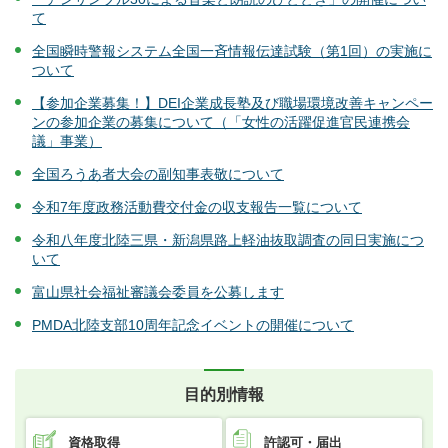
て
全国瞬時警報システム全国一斉情報伝達試験（第1回）の実施に
ついて
【参加企業募集！】DEI企業成長塾及び職場環境改善キャンペー
ンの参加企業の募集について（「女性の活躍促進官民連携会
議」事業）
全国ろうあ者大会の副知事表敬について
令和7年度政務活動費交付金の収支報告一覧について
令和八年度北陸三県・新潟県路上軽油抜取調査の同日実施につ
いて
富山県社会福祉審議会委員を公募します
PMDA北陸支部10周年記念イベントの開催について
目的別情報
資格取得
許認可・届出