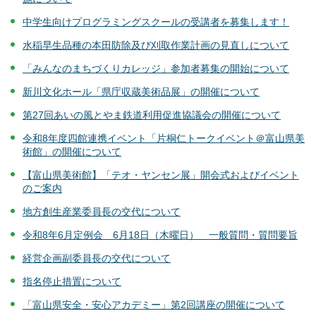
中学生向けプログラミングスクールの受講者を募集します！
水稲早生品種の本田防除及び刈取作業計画の見直しについて
「みんなのまちづくりカレッジ」参加者募集の開始について
新川文化ホール「県庁収蔵美術品展」の開催について
第27回あいの風とやま鉄道利用促進協議会の開催について
令和8年度四館連携イベント「片桐仁トークイベント＠富山県美
術館」の開催について
【富山県美術館】「テオ・ヤンセン展」開会式およびイベント
のご案内
地方創生産業委員長の交代について
令和8年6月定例会 6月18日（木曜日） 一般質問・質問要旨
経営企画副委員長の交代について
指名停止措置について
「富山県安全・安心アカデミー」第2回講座の開催について