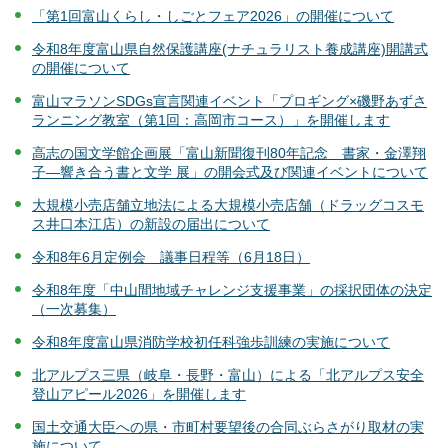
「第1回富山くらし・しごとフェア2026」の開催について
令和8年度富山県自然保護講座(ナチュラリスト養成講座)開講式
の開催について
富山マラソンSDGs宣言関連イベント「プロギング×磯野あずさ
ランニング教室（第1回：高岡市コース）」を開催します
高志の国文学館企画展「富山新聞復刊80年記念 書家・金澤翔
子―響き合う書と文学 展」の開会式及び関連イベントについて
大規模小売店舗立地法による大規模小売店舗（ドラッグコスモ
ス井口本江店）の新設の届出について
令和8年6月定例会 議事日程等（6月18日）
令和8年度「中山間地域チャレンジ支援事業」の採択団体の決定
（一次募集）
令和8年度富山県消防学校初任科強歩訓練の実施について
北アルプス三県（岐阜・長野・富山）による「北アルプス安全
登山アピール2026」を開催します
国土交通大臣への県・市町村要望後の合同ぶらさがり取材の実
施について