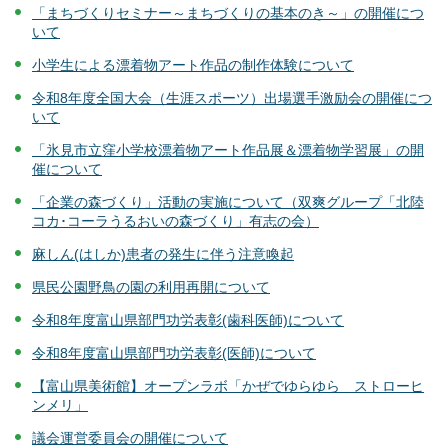
「まちづくりセミナー～まちづくりの基本のき～」の開催につ
いて
小学生による漂着物アート作品の制作体験について
令和8年度全国大会（生涯スポーツ）出場選手激励会の開催につ
いて
「氷見市立窪小学校漂着物アート作品展＆漂着物学習展」の開
催について
「企業の森づくり」活動の実施について（双爽グループ「北陸
コカ･コーラうるおいの森づくり」有志の会）
麻しん(はしか)患者の発生に伴う注意喚起
県民公園野鳥の園の利用再開について
令和8年度富山県部門功労表彰(歯科医師)について
令和8年度富山県部門功労表彰(医師)について
【富山県美術館】オープンラボ「かぜでゆらゆら ストローヒ
ンメリ」
議会運営委員会の開催について