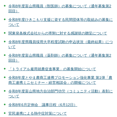
令和8年度富山県職員（獣医師）の募集について（通年募集第2
回目）
令和8年度ひきこもり支援に資する民間団体等の取組みの募集に
ついて
関東発条株式会社からの寄附に対する感謝状の贈呈について
令和8年度県職員採用大卒程度試験の申込状況（最終結果）につ
いて
令和8年度富山県職員（薬剤師）の募集について（通年募集第2
回目）
「トライアル雇用就農促進事業」の募集開始について
令和8年度とやま農商工連携プロモーション強化事業 第1弾「農
商工連携ミニセミナー・経営相談会」の開催について
令和8年度富山県地方自治部門功労（コミュニティ活動）表彰に
ついて
令和8年6月定例会 議事日程（6月12日）
官民連携による熱中症対策について