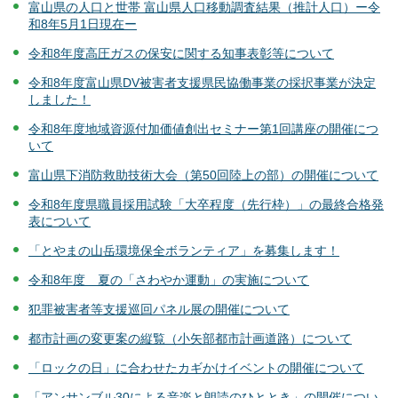
富山県の人口と世帯 富山県人口移動調査結果（推計人口）ー令
和8年5月1日現在ー
令和8年度高圧ガスの保安に関する知事表彰等について
令和8年度富山県DV被害者支援県民協働事業の採択事業が決定
しました！
令和8年度地域資源付加価値創出セミナー第1回講座の開催につ
いて
富山県下消防救助技術大会（第50回陸上の部）の開催について
令和8年度県職員採用試験「大卒程度（先行枠）」の最終合格発
表について
「とやまの山岳環境保全ボランティア」を募集します！
令和8年度 夏の「さわやか運動」の実施について
犯罪被害者等支援巡回パネル展の開催について
都市計画の変更案の縦覧（小矢部都市計画道路）について
「ロックの日」に合わせたカギかけイベントの開催について
「アンサンブル30による音楽と朗読のひととき」の開催につい