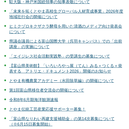
駐大阪・神戸米国総領事の知事表敬について
「未来を拓くとやま高校生グローバル人材育成事業」2026年度
地域壮行会の開催について
ヒミクヅロキクザクラ酵母を用いた清酒のメディア向け発表会
について
県議会議員による富山国際大学（呉羽キャンパス）での「出前
講座」の実施について
「エイジレス社会活動実践塾」の受講生の募集について
【富山県美術館】「いろいろやっ展（てん）みる＋つくる＋発
表する アトリエ・ドキュメント2026」開催のお知らせ
とやま有機農業アカデミー（水田除草編）の開催について
第1回富山県移住者交流会の開催について
令和8年6月期海洋観測速報
とやま伝統工芸産業応援サポーター募集！
「富山県なりわい再建支援補助金」の第14次募集について
（※6月15日募集開始）