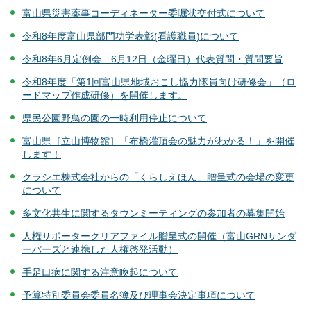
富山県災害薬事コーディネーター委嘱状交付式について
令和8年度富山県部門功労表彰(看護職員)について
令和8年6月定例会 6月12日（金曜日）代表質問・質問要旨
令和8年度「第1回富山県地域おこし協力隊員向け研修会」（ロ
ードマップ作成研修）を開催します。
県民公園野鳥の園の一時利用停止について
富山県［立山博物館］「布橋灌頂会の魅力がわかる！」を開催
します！
クラシエ株式会社からの「くらしえほん」贈呈式の会場の変更
について
多文化共生に関するタウンミーティングの参加者の募集開始
人権サポータークリアファイル贈呈式の開催（富山GRNサンダ
ーバーズと連携した人権啓発活動）
手足口病に関する注意喚起について
予算特別委員会委員名簿及び理事会決定事項について