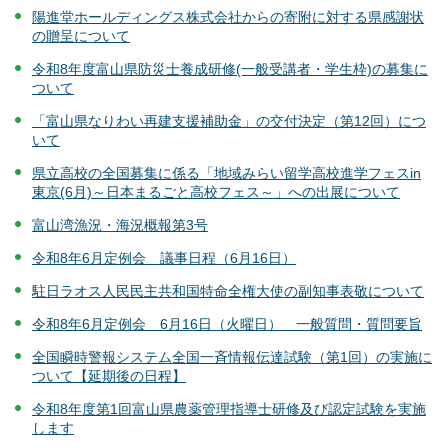
陽進堂ホールディングス株式会社からの寄附に対する県感謝状
の贈呈について
令和8年度富山県防災士養成研修(一般受講者・学生枠)の募集に
ついて
「富山県なりわい再建支援補助金」の交付決定（第12回）につ
いて
県立高校の全国募集に係る「地域みらい留学高校進学フェスin
東京(6月)～日本まるごと高校フェス～」への出展について
富山湾漁況・海況概報第3号
令和8年6月定例会 議事日程（6月16日）
駐日ラオス人民民主共和国特命全権大使の副知事表敬について
令和8年6月定例会 6月16日（火曜日） 一般質問・質問要旨
全国瞬時警報システム全国一斉情報伝達試験（第1回）の実施に
ついて【延期後の日程】
令和8年度第1回富山県農薬管理指導士研修及び認定試験を実施
します