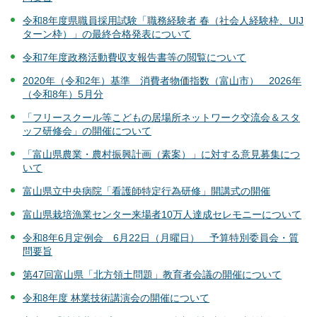
令和8年度県職員採用試験「職務経験者 春（社会人経験枠、UIJ
ターン枠）」の最終合格発表について
令和7年度政務活動費収支報告書等の閲覧について
2020年（令和2年）基準 消費者物価指数（富山市） 2026年
（令和8年）5月分
「フリースクール等こどもの居場所ネットワーク交流会＆スタ
ッフ研修会」の開催について
「富山県農業・農村振興計画（素案）」に対する意見募集につ
いて
富山県立中央病院「看護師特定行為研修」開講式の開催
富山県栽培漁業センター来場者10万人達成セレモニーについて
令和8年6月定例会 6月22日（月曜日） 予算特別委員会・質
問要旨
第47回富山県「北方領土問題」教育者会議の開催について
令和8年度 林業技術講演会の開催について