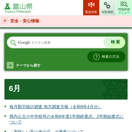
富山県
情報検索
緊急情報
閲覧補助
メニュー
安全・安心情報
検索の方法
テーマから探す
6月
毎月勤労統計調査 地方調査月報（令和8年4月分）
県内公立小中学校等の令和8年度1学期終業式、2学期始業式に
ついて
「美味しい富山米の店」の募集について