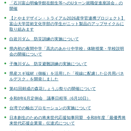
「石川富山明倫学館在館生等へのUターン就職促進座談会」の
開催
【とやまデザイン・トライアル2026産学官連携プロジェクト】
富山大学芸術文化学部の学生がニット製品のアップサイクルに
取り組みます
白岩川ダム 防災訓練の実施について
県内初の夜間中学「高志のあかり中学校」体験授業・学校説明
会の開催について
子撫川ダム 防災避難訓練の実施について
県産スギ端材（側板）を活用した「視線に配慮した公共用パネ
ルデスク」を開発しました
第41回頼成の森花しょうぶ祭りの開催について
令和8年6月定例会 議事日程等（6月10日）
台湾での輸出プロモーションの実施について
日本創生のための将来世代応援知事同盟 令和8年度「最優秀将
来世代応援企業賞」伝達式について