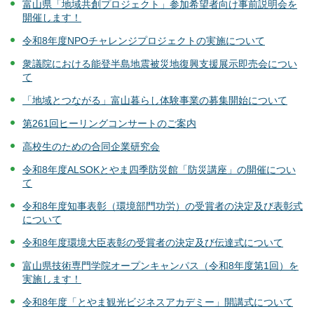
富山県「地域共創プロジェクト」参加希望者向け事前説明会を
開催します！
令和8年度NPOチャレンジプロジェクトの実施について
衆議院における能登半島地震被災地復興支援展示即売会につい
て
「地域とつながる」富山暮らし体験事業の募集開始について
第261回ヒーリングコンサートのご案内
高校生のための合同企業研究会
令和8年度ALSOKとやま四季防災館「防災講座」の開催につい
て
令和8年度知事表彰（環境部門功労）の受賞者の決定及び表彰式
について
令和8年度環境大臣表彰の受賞者の決定及び伝達式について
富山県技術専門学院オープンキャンパス（令和8年度第1回）を
実施します！
令和8年度「とやま観光ビジネスアカデミー」開講式について