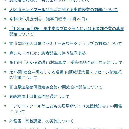
農業用ため池の一斉安全パトロールについて
太閤山ランドプールひろばに関する出前授業の開催について
令和8年6月定例会 議事日程等（6月26日）
「T-Startup2026」集中支援プログラムにおける参加企業の募集
開始について
富山県関係人口創出セミナー＆ワークショップの開催について
麻しん（はしか）患者発生に伴う注意喚起
第15回「とやまの農山村写真展」受賞作品の巡回展示について
第76回“社会を明るくする運動”内閣総理大臣メッセージ伝達式
の実施について
富山県道路整備促進協会第73回総会の開催について
有峰林道小口川線の開通について
「フリースクール等こどもの居場所づくり支援検討会」の開催
について
外務省「高校講座」の実施について