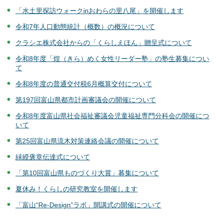
「水土里探訪ウォークinおわらの里八尾」を開催します
令和7年人口動態統計（概数）の概況について
クラシエ株式会社からの「くらしえほん」贈呈式について
令和8年度「煌（きら）めく女性リーダー塾」の塾生募集につい
て
令和8年度の普通交付税6月概算交付について
第197回富山県都市計画審議会の開催について
令和8年度富山県社会福祉審議会児童福祉専門分科会の開催につ
いて
第25回富山県流木対策連絡会議の開催について
緑綬褒章伝達式について
「第10回富山県ものづくり大賞」募集について
夏休み！くらしの研究教室を開催します
「富山“Re-Design”ラボ」開講式の開催について