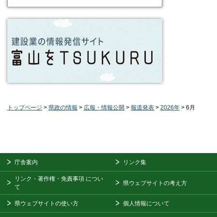
トップページ
>
県政の情報
>
広報・情報公開
>
報道発表
>
2026年
> 6月
庁舎案内
リンク集
リンク・著作権・免責事項
につい
県ウェブサイトの考え方
て
県ウェブサイトの使い方
個人情報について