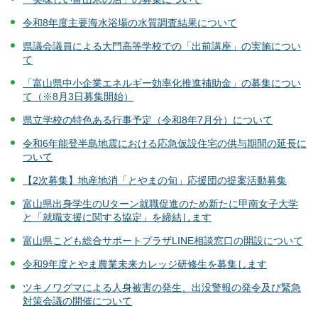
令和8年度主要海水浴場の水質調査結果について
県議会議員による大門高等学校での「出前講座」の実施につい
て
「富山県中小企業エネルギー効率化推進補助金」の募集につい
て（※8月3日募集開始）
県立学校の特色ある行事予定（令和8年7月分）について
令和6年能登半島地震における応急仮設住宅の供与期間の延長に
ついて
【2次募集】地産地消「とやまの旬」応援団の提案活動募集
富山県出身学生のUターン就職促進のため新たに甲南女子大学
と「就職支援に関する協定」を締結します
富山県こども総合サポートプラザLINE相談窓口の開設について
令和9年度とやま農業未来カレッジ研修生を募集します
ツキノワグマによる人身被害の発生、出没警報の発令及び緊急
対策会議の開催について