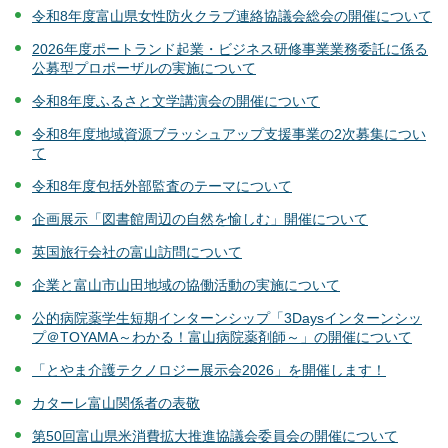
令和8年度富山県女性防火クラブ連絡協議会総会の開催について
2026年度ポートランド起業・ビジネス研修事業業務委託に係る
公募型プロポーザルの実施について
令和8年度ふるさと文学講演会の開催について
令和8年度地域資源ブラッシュアップ支援事業の2次募集につい
て
令和8年度包括外部監査のテーマについて
企画展示「図書館周辺の自然を愉しむ」開催について
英国旅行会社の富山訪問について
企業と富山市山田地域の協働活動の実施について
公的病院薬学生短期インターンシップ「3Daysインターンシッ
プ＠TOYAMA～わかる！富山病院薬剤師～」の開催について
「とやま介護テクノロジー展示会2026」を開催します！
カターレ富山関係者の表敬
第50回富山県米消費拡大推進協議会委員会の開催について