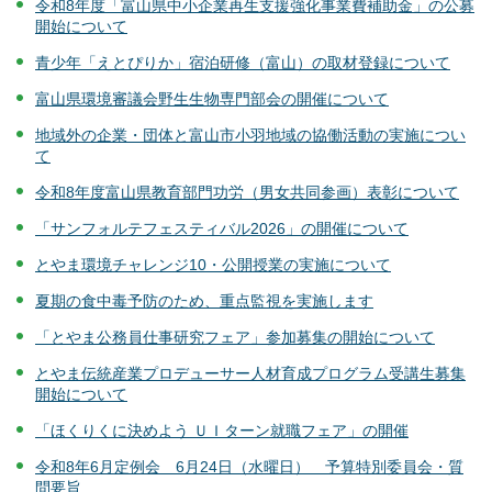
令和8年度「富山県中小企業再生支援強化事業費補助金」の公募
開始について
青少年「えとぴりか」宿泊研修（富山）の取材登録について
富山県環境審議会野生生物専門部会の開催について
地域外の企業・団体と富山市小羽地域の協働活動の実施につい
て
令和8年度富山県教育部門功労（男女共同参画）表彰について
「サンフォルテフェスティバル2026」の開催について
とやま環境チャレンジ10・公開授業の実施について
夏期の食中毒予防のため、重点監視を実施します
「とやま公務員仕事研究フェア」参加募集の開始について
とやま伝統産業プロデューサー人材育成プログラム受講生募集
開始について
「ほくりくに決めよう ＵＩターン就職フェア」の開催
令和8年6月定例会 6月24日（水曜日） 予算特別委員会・質
問要旨