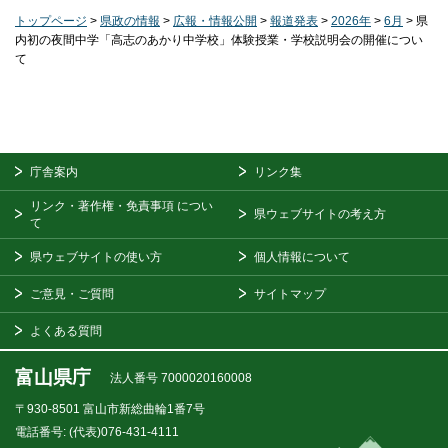
トップページ
>
県政の情報
>
広報・情報公開
>
報道発表
>
2026年
>
6月
> 県
内初の夜間中学「高志のあかり中学校」体験授業・学校説明会の開催につい
て
庁舎案内
リンク集
リンク・著作権・免責事項
につい
県ウェブサイトの考え方
て
県ウェブサイトの使い方
個人情報について
ご意見・ご質問
サイトマップ
よくある質問
富山県庁
法人番号 7000020160008
〒930-8501
富山市新総曲輪1番7号
電話番号:
(代表)076-431-4111