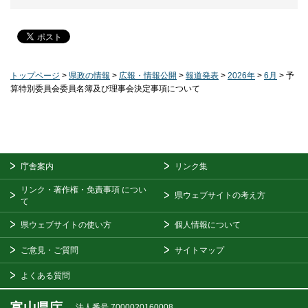
トップページ
>
県政の情報
>
広報・情報公開
>
報道発表
>
2026年
>
6月
> 予
算特別委員会委員名簿及び理事会決定事項について
庁舎案内
リンク集
リンク・著作権・免責事項
につい
県ウェブサイトの考え方
て
県ウェブサイトの使い方
個人情報について
ご意見・ご質問
サイトマップ
よくある質問
富山県庁
法人番号 7000020160008