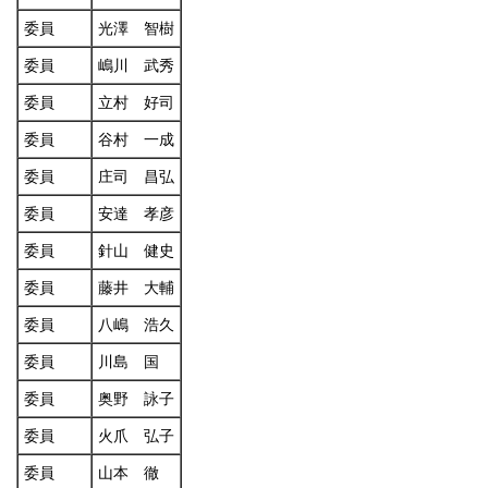
委員
光澤 智樹
委員
嶋川 武秀
委員
立村 好司
委員
谷村 一成
委員
庄司 昌弘
委員
安達 孝彦
委員
針山 健史
委員
藤井 大輔
委員
八嶋 浩久
委員
川島 国
委員
奥野 詠子
委員
火爪 弘子
委員
山本 徹