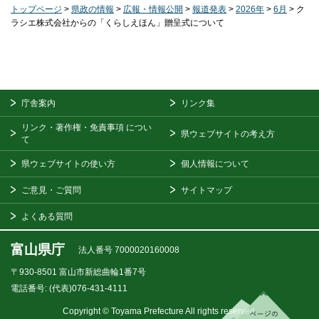
トップページ
>
県政の情報
>
広報・情報公開
>
報道発表
>
2026年
>
6月
> ク
ラシエ株式会社からの「くらしえほん」贈呈式について
庁舎案内
リンク集
リンク・著作権・免責事項
につい
県ウェブサイトの考え方
て
県ウェブサイトの使い方
個人情報について
ご意見・ご質問
サイトマップ
よくある質問
富山県庁
法人番号 7000020160008
〒930-8501
富山市新総曲輪1番7号
電話番号:
(代表)076-431-4111
Copyright © Toyama Prefecture All rights reserved.