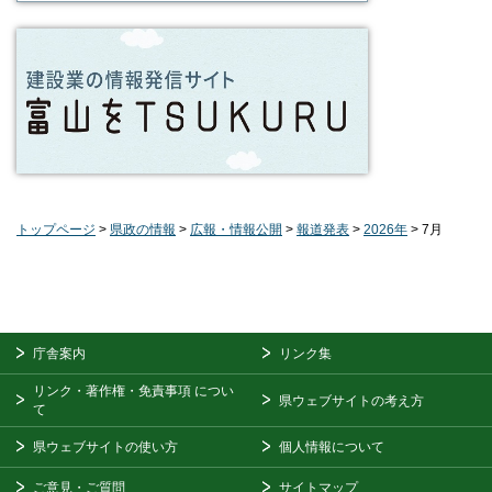
トップページ
>
県政の情報
>
広報・情報公開
>
報道発表
>
2026年
> 7月
庁舎案内
リンク集
リンク・著作権・免責事項
につい
県ウェブサイトの考え方
て
県ウェブサイトの使い方
個人情報について
ご意見・ご質問
サイトマップ