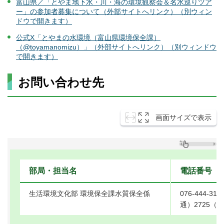
富山県／「とやま地下水・川・海の環境観察会＆名水巡りツア
ー」の参加者募集について（外部サイトへリンク）（別ウィン
ドウで開きます）
公式X「とやまの水環境（富山県環境保全課）
（@toyamanomizu）」（外部サイトへリンク）（別ウィンドウ
で開きます）
お問い合わせ先
画面サイズで表示
部局・担当名
電話番号
生活環境文化部 環境保全課水質保全係
076-444-31
通）2725（