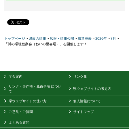
トップページ
>
県政の情報
>
広報・情報公開
>
報道発表
>
2026年
>
7月
>
「川の環境観察会（ねいの里会場）」を開催します！
庁舎案内
リンク集
リンク・著作権・免責事項
につい
県ウェブサイトの考え方
て
県ウェブサイトの使い方
個人情報について
ご意見・ご質問
サイトマップ
よくある質問