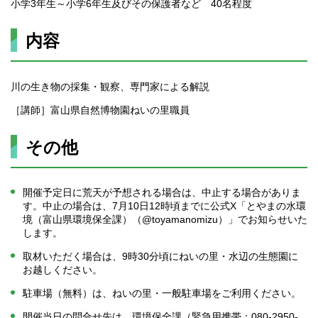
小学3年生～小学6年生及びその保護者など 40名程度
内容
川の生き物の採集・観察、専門家による解説
［講師］富山県自然博物園ねいの里職員
その他
開催予定日に荒天が予想される場合は、中止する場合がありま
す。中止の場合は、7月10日12時頃までに公式X「とやまの水環
境（富山県環境保全課）（@toyamanomizu）」でお知らせいた
します。
取材いただく場合は、9時30分頃にねいの里・水辺の生態園に
お越しください。
駐車場（無料）は、ねいの里・一般駐車場をご利用ください。
開催当日の問合せ先は、環境保全課（緊急用携帯：080-2950-