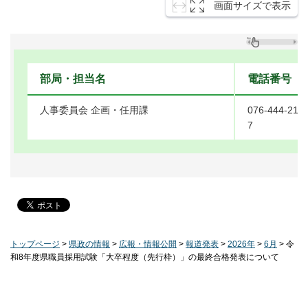
画面サイズで表示
部局・担当名
電話番号
人事委員会 企画・任用課
076-444-216
7
トップページ
>
県政の情報
>
広報・情報公開
>
報道発表
>
2026年
>
6月
> 令
和8年度県職員採用試験「大卒程度（先行枠）」の最終合格発表について