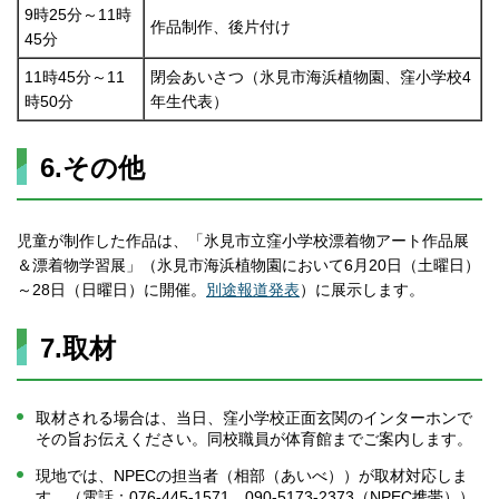
9時25分～11時
作品制作、後片付け
45分
11時45分～11
閉会あいさつ（氷見市海浜植物園、窪小学校4
時50分
年生代表）
6.その他
児童が制作した作品は、「氷見市立窪小学校漂着物アート作品展
＆漂着物学習展」（氷見市海浜植物園において6月20日（土曜日）
～28日（日曜日）に開催。
別途報道発表
）に展示します。
7.取材
取材される場合は、当日、窪小学校正面玄関のインターホンで
その旨お伝えください。同校職員が体育館までご案内します。
現地では、NPECの担当者（相部（あいべ））が取材対応しま
す。（電話：076-445-1571、090-5173-2373（NPEC携帯））