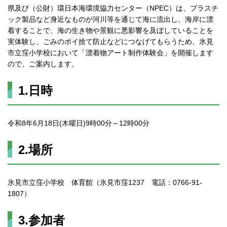
県及び（公財）環日本海環境協力センター（NPEC）は、プラスチ
ック製品など身近なものが河川等を通じて海に流出し、海岸に漂
着することで、海の生き物や景観に悪影響を及ぼしていることを
実体験し、ごみのポイ捨て防止などにつなげてもらうため、氷見
市立窪小学校において「漂着物アート制作体験会」を開催します
ので、ご案内します。
1.日時
令和8年6月18日(木曜日)9時00分～12時00分
2.場所
氷見市立窪小学校 体育館（氷見市窪1237 電話：0766-91-
1807）
3.参加者