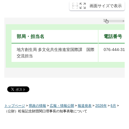
画面サイズで表示
部局・担当名
電話番号
地方創生局 多文化共生推進室国際課 国際
076-444-315
交流担当
トップページ
>
県政の情報
>
広報・情報公開
>
報道発表
>
2026年
>
6月
>
（公財）松翁記念財団関口理事長の知事表敬について