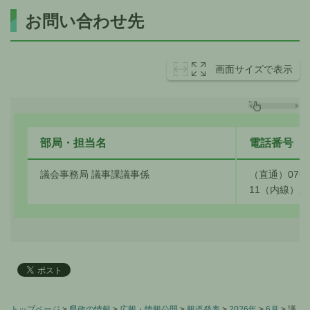
お問い合わせ先
画面サイズで表示
部局・担当名
電話番号
議会事務局 議事課議事係
（直通）076-4
11（内線）22
トップページ
>
県政の情報
>
広報・情報公開
>
報道発表
>
2026年
>
6月
> 議