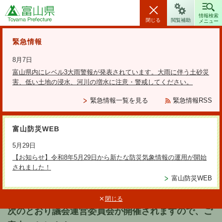
富山県
情報検索
閉じる
閲覧補助
メニュー
安全・安心情報
緊急情報
8月7日
富山県内にレベル3大雨警報が発表されています。大雨に伴う土砂災
害、低い土地の浸水、河川の増水に注意・警戒してください。
検索の方法
緊急情報一覧を見る
緊急情報RSS
テーマから探す
富山防災WEB
更新日：2026年6月12日
5月29日
議会運営委員会の開催について
【お知らせ】令和8年5月29日から新たな防災気象情報の運用が開始
されました！
富山防災WEB
発表日
2026年6月12日（金曜日）
閉じる
次のとおり議会運営委員会が開催されますので、ご