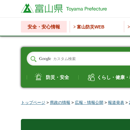
富山県
安全・安心情報
富山防災WEB
防災・安全
くらし・健康・
トップページ
>
県政の情報
>
広報・情報公開
>
報道発表
>