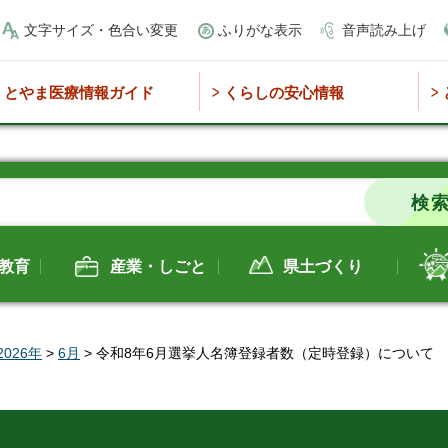
文字サイズ・色合い変更
ふりがな表示
音声読み上げ
とやま医療情報ガイド
くらしの安心情報
教育
産業・しごと
県土づくり
2026年
>
6月
> 令和8年6月選挙人名簿登録者数（定時登録）について