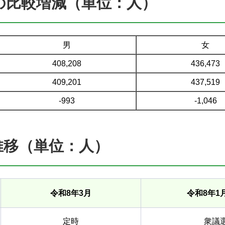
との比較増減（単位：人）
男
女
408,208
436,473
409,201
437,519
-993
-1,046
推移（単位：人）
令和8年3月
令和8年1
定時
衆議