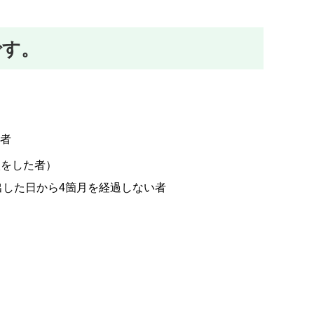
です。
す者
入をした者）
出した日から4箇月を経過しない者