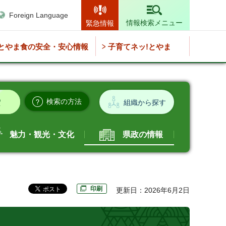
Foreign Language
情報検索メニュー
緊急情報
とやま食の安全・安心情報
子育てネッ!とやま
検索の方法
組織から探す
魅力・観光・文化
県政の情報
印刷
更新日：2026年6月2日