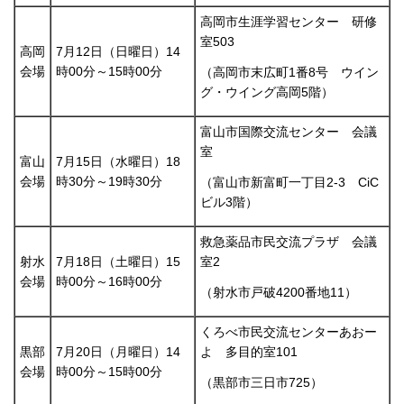
高岡市生涯学習センター 研修
室503
高岡
7月12日（日曜日）14
会場
時00分～15時00分
（高岡市末広町1番8号 ウイン
グ・ウイング高岡5階）
富山市国際交流センター 会議
室
富山
7月15日（水曜日）18
会場
時30分～19時30分
（富山市新富町一丁目2-3 CiC
ビル3階）
救急薬品市民交流プラザ 会議
射水
7月18日（土曜日）15
室2
会場
時00分～16時00分
（射水市戸破4200番地11）
くろべ市民交流センターあおー
黒部
7月20日（月曜日）14
よ 多目的室101
会場
時00分～15時00分
（黒部市三日市725）