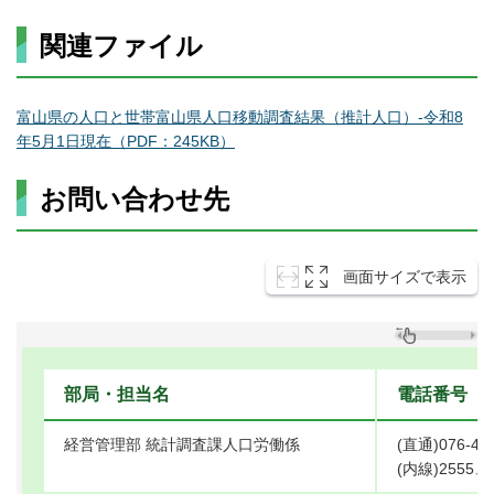
関連ファイル
富山県の人口と世帯富山県人口移動調査結果（推計人口）-令和8
年5月1日現在（PDF：245KB）
お問い合わせ先
画面サイズで表示
部局・担当名
電話番号
経営管理部 統計調査課人口労働係
(直通)076-444
(内線)2555、