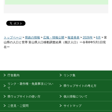
トップページ
>
県政の情報
>
広報・情報公開
>
報道発表
>
2026年
>
6月
> 富
山県の人口と世帯 富山県人口移動調査結果（推計人口）ー令和8年5月1日現
在ー
庁舎案内
リンク集
リンク・著作権・免責事項
につい
県ウェブサイトの考え方
て
県ウェブサイトの使い方
個人情報について
ご意見・ご質問
サイトマップ