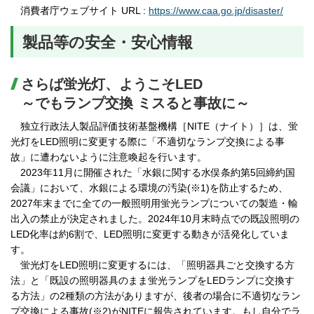
消費者庁ウェブサイト URL :
https://www.caa.go.jp/disaster/
製品等の安全・安心情報
さらば蛍光灯、ようこそLED
～でもランプ交換 ミスると事故に～
独立行政法人製品評価技術基盤機構［NITE（ナイト）］は、蛍
光灯をLED照明に変更する際に「不適切なランプ交換による事
故」に遭わないように注意喚起を行います。
2023年11月に開催された「水銀に関する水俣条約第5回締約国
会議」において、水銀による環境の汚染(※1)を防止するため、
2027年末までに全ての一般照明用蛍光ランプについての製造・輸
出入の禁止が決定されました。2024年10月末時点での既設照明の
LED化率は約6割で、LED照明に変更する動きが活発化していま
す。
蛍光灯をLED照明に変更するには、「照明器具ごと交換する方
法」と「既設の照明器具のまま蛍光ランプをLEDランプに交換す
る方法」の2種類の方法がありますが、後者の場合に不適切なラン
プ交換による事故(※2)がNITEに報告されています。もし自分でラ