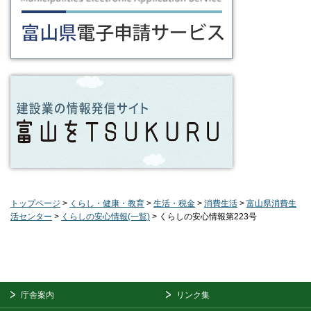
トップページ
>
くらし・健康・教育
>
生活・税金
>
消費生活
>
富山県消費生
活センター
>
くらしの安心情報(一覧)
> くらしの安心情報第223号
庁舎案内
リンク集