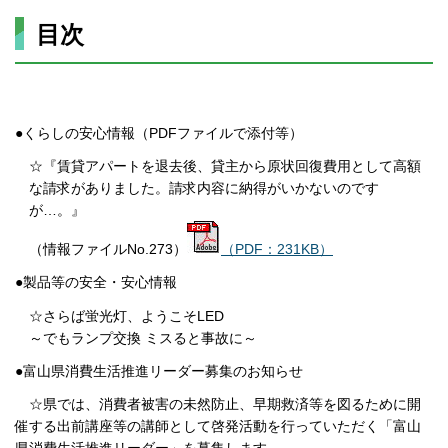
目次
●くらしの安心情報（PDFファイルで添付等）
☆『賃貸アパートを退去後、貸主から原状回復費用として高額
な請求がありました。請求内容に納得がいかないのです
が…。』
（情報ファイルNo.273）
（PDF：231KB）
●製品等の安全・安心情報
☆さらば蛍光灯、ようこそLED
～でもランプ交換 ミスると事故に～
●富山県消費生活推進リーダー募集のお知らせ
☆県では、消費者被害の未然防止、早期救済等を図るために開
催する出前講座等の講師として啓発活動を行っていただく「富山
県消費生活推進リーダー」を募集します。