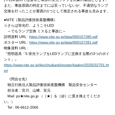
また、事故原因の特定までには至っていないが、不適切なランプ
交換を行ったことが要因の1つとして推定される事故も含みます。
●NITE（製品評価技術基盤機構）
☆さらば蛍光灯、ようこそLED
～でもランプ交換 ミスると事故に～
説明資料 URL :
https://www.nite.go.jp/data/000157280.pdf
ポスター URL :
https://www.nite.go.jp/data/000157281.pdf
映像資料 URL :
『照明器具「5.蛍光ランプをLEDランプに交換する際の3つのポイ
ント」』
https://www.nite.go.jp/jiko/chuikanki/poster/kaden/2025032701.ht
ml
《問合せ先》
独立行政法人製品評価技術基盤機構 製品安全センター
担当者：宮川、山﨑、安元
Mail: ps★nite.go.jp （［★］を［@］に置き換えてくださ
い。）
Tel : 06-6612-2066