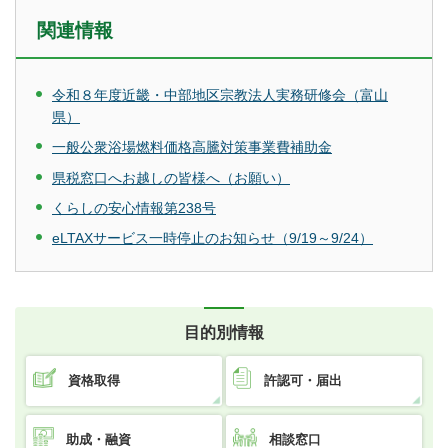
関連情報
令和８年度近畿・中部地区宗教法人実務研修会（富山
県）
一般公衆浴場燃料価格高騰対策事業費補助金
県税窓口へお越しの皆様へ（お願い）
くらしの安心情報第238号
eLTAXサービス一時停止のお知らせ（9/19～9/24）
目的別情報
資格取得
許認可・届出
助成・融資
相談窓口