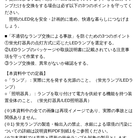
ンプだけを交換をする場合は必ず以下の3つのポイントを守ってく
ださい。
照明のLED化を安全・計画的に進め、快適な暮らしにつなげま
しょう。
■「不適切なランプ交換による事故」を防ぐための3つのポイント
①蛍光灯器具の点灯方式に応じたLEDランプを選定する。
②LEDランプのパッケージや取扱説明書に記載されている注意事
項を守って作業する。
③ランプ交換後、異常がないか確認をする。
【本資料中での定義】
○「ランプ」：実際に光を発する光源のこと。（蛍光ランプ/LEDラ
ンプ）
○「照明器具」：ランプを取り付けて電力を供給する機能を持つ装
置全体のこと。（蛍光灯器具/LED照明器具）
(※)本資料中の全ての画像は再現イメージであり、実際の事故とは
関係ありません。
(※1) 蛍光ランプの製造・輸出入の禁止、水銀による環境の汚染に
ついての詳細は説明資料PDF別紙1をご参照ください。
(※2)本資料では直管と環形の蛍光ランプを対象の製品とします。