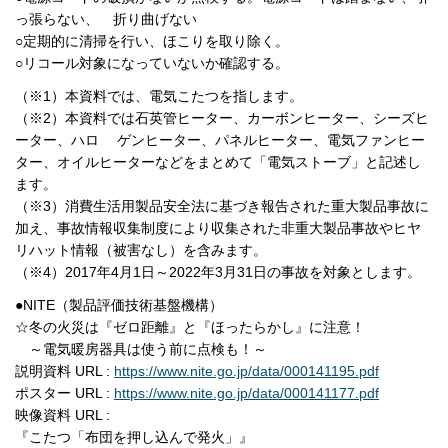
っ張らない、 折り曲げない
○定期的に清掃を行い、ほこりを取り除く。
○リコール対象になっていないか確認する。
（※1）本資料では、電気こたつを指します。
（※2）本資料では石英管ヒーター、カーボンヒーター、シーズヒ
ーター、ハロ ゲンヒーター、パネルヒーター、電気ファンヒー
ター、オイルヒーターなどをまとめて「電気ストーブ」と記述し
ます。
（※3）消費生活用製品安全法に基づき報告された重大製品事故に
加え、事故情報収集制度により収集された非重大製品事故やヒヤ
リハット情報（被害なし）を含みます。
（※4）2017年4月1日～2022年3月31日の事故を対象とします。
●NITE（製品評価技術基盤機構）
☆冬の火災は『ゼロ距離』と『ほったらかし』に注意！
～電気暖房器具は使う前に点検も！～
説明資料 URL :
https://www.nite.go.jp/data/000141195.pdf
ポスター URL :
https://www.nite.go.jp/data/000141177.pdf
映像資料 URL :
『こたつ「布団を押し込んで発火」』