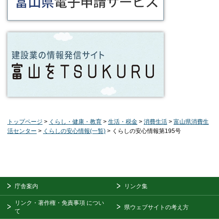
トップページ
>
くらし・健康・教育
>
生活・税金
>
消費生活
>
富山県消費生
活センター
>
くらしの安心情報(一覧)
> くらしの安心情報第195号
庁舎案内
リンク集
リンク・著作権・免責事項
につい
県ウェブサイトの考え方
て