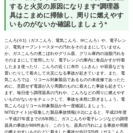
すると火災の原因になります*調理器
具はこまめに掃除し、周りに燃えやす
いものがないか確認しましょう*
こんろ(※1)（ガスこんろ、電気こんろ、IHこんろ）や、電子レン
ジ、電気オーブントースターの汚れをそのままにしていません
か。ガスこんろの煮こぼれやグリル皿、グリル庫内の油脂汚れを
そのままにして使用したり、電子レンジの庫内に食品かすが付着
したまま使ったり、こんろの近くに布巾（ふきん）や容器などを
置いたりして着火して火災になる事故が起きています。また、電
気こんろでは、リコール対象製品であるものの未改修であったた
めに、意図せず電源が入り周囲のものに着火した事故も起きてい
ます。毎日使う調理器具の汚れや、こんろなどの周りに燃えやす
いものがないかをチェックして、事故を未然に防ぎましょう。電
気こんろはリコール対象製品か今一度確認しましょう。
NITE(ナイト)が収集した製品事故情報(※2)によると、平成23年度
～平成27年度までの5年間に、ガスこんろや電子レンジなどの調理
器具の事故が989件あり、このうち、器具の汚れによる事故や周囲
の燃えやすいものなどに着火した事故が合計325件（ガスこんろ