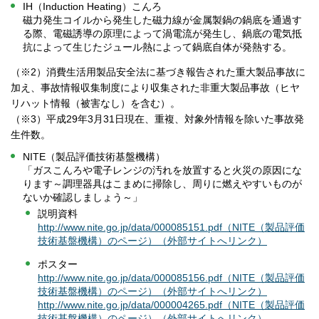
IH（Induction Heating）こんろ
磁力発生コイルから発生した磁力線が金属製鍋の鍋底を通過す
る際、電磁誘導の原理によって渦電流が発生し、鍋底の電気抵
抗によって生じたジュール熱によって鍋底自体が発熱する。
（※2）消費生活用製品安全法に基づき報告された重大製品事故に
加え、事故情報収集制度により収集された非重大製品事故（ヒヤ
リハット情報（被害なし）を含む）。
（※3）平成29年3月31日現在、重複、対象外情報を除いた事故発
生件数。
NITE（製品評価技術基盤機構）
「ガスこんろや電子レンジの汚れを放置すると火災の原因にな
ります～調理器具はこまめに掃除し、周りに燃えやすいものが
ないか確認しましょう～」
説明資料
http://www.nite.go.jp/data/000085151.pdf（NITE（製品評価
技術基盤機構）のページ）（外部サイトへリンク）
ポスター
http://www.nite.go.jp/data/000085156.pdf（NITE（製品評価
技術基盤機構）のページ）（外部サイトへリンク）
http://www.nite.go.jp/data/000004265.pdf（NITE（製品評価
技術基盤機構）のページ）（外部サイトへリンク）