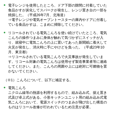
電子レンジを使用したところ、ドア下部の隙間に付着していた
食品かすが炭化してスパークが発生し、レンジ置き台の一部を
焼損した。（平成26年7月、北海道）
⇒電子レンジや電気オーブントースターの庫内やドアに付着し
ている食品かすは、こまめに掃除してください。
リコールされている電気こんろを使い続けていたところ、電気
こんろの操作つまみに身体が触れて気づかずにスイッチが入
り、就寝中に電気こんろの上に置いてあった新聞紙に着火して
火災が発生し、消火時に手にやけどを負った。（平成23年10
月、東京都）
⇒リコールされている電気こんろで火災事故が発生していま
す。リコール対象の電気こんろは使用せず製造事業者等に連絡
してください。また、こんろの周囲や上には絶対に可燃物を置
かないでください。
（※1）こんろについて、以下に補足する。
電気こんろ
ニクロム線等の熱源を利用するもので、組み込み式、据え置き
式及び卓上式がある。小形キッチンユニット用の組み込み式電
気こんろにおいて、電源スイッチのつまみが飛び出した構造の
ものはリコール改修が行われているため注意が必要。