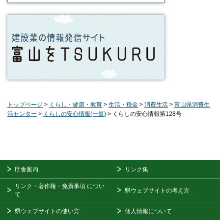
トップページ
>
くらし・健康・教育
>
生活・税金
>
消費生活
>
富山県消費生
活センター
>
くらしの安心情報(一覧)
> くらしの安心情報第128号
庁舎案内
リンク集
リンク・著作権・免責事項
につい
県ウェブサイトの考え方
て
県ウェブサイトの使い方
個人情報について