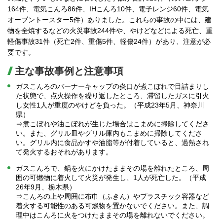
164件、電気こんろ86件、IHこんろ10件、電子レンジ60件、電気
オーブントースター5件）ありました。これらの事故の中には、建
物を全焼するなどの火災事故244件や、やけどなどによる死亡、重
軽傷事故31件（死亡2件、重傷5件、軽傷24件）があり、注意が必
要です。
主な事故事例と注意事項
ガスこんろのバーナーキャップの炎口が煮こぼれで目詰まりし
た状態で、点火操作を繰り返したところ、滞留したガスに引火
し女性1人が重度のやけどを負った。（平成23年5月、神奈川
県）
⇒煮こぼれや油こぼれが生じた場合はこまめに掃除してくださ
い。また、グリル皿やグリル庫内もこまめに掃除してくださ
い。グリル内に食品かすや油脂等が付着していると、過熱され
て発火するおそれがあります。
ガスこんろで、鍋を火にかけたままその場を離れたところ、周
囲の可燃物に着火して火災が発生し、1人が死亡した。（平成
26年9月、栃木県）
⇒こんろの上や周囲に布巾（ふきん）やプラスチック容器など
着火する可能性のある可燃物を置かないでください。また、調
理中はこんろに火をつけたままその場を離れないでください。