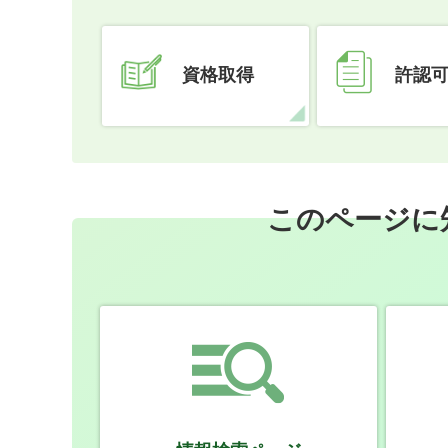
資格取得
許認
このページに