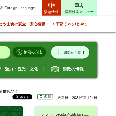
Foreign Language
情報検索メニュー
緊急情報
とやま食の安全・安心情報
子育てネッ!とやま
検索の方法
組織から探す
魅力・観光・文化
県政の情報
情報第77号
印刷
更新日：2021年2月24日