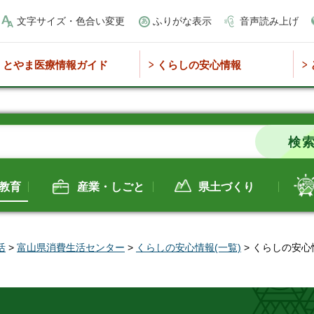
文字サイズ・色合い変更
ふりがな表示
音声読み上げ
とやま医療情報ガイド
くらしの安心情報
教育
産業・しごと
県土づくり
活
>
富山県消費生活センター
>
くらしの安心情報(一覧)
> くらしの安心