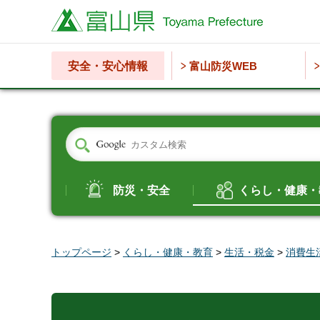
富山県
安全・安心情報
富山防災WEB
防災・安全
くらし・健康・
トップページ
>
くらし・健康・教育
>
生活・税金
>
消費生