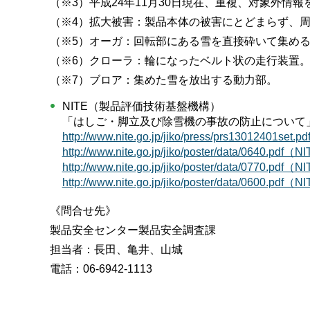
（※3）平成24年11月30日現在、重複、対象外情
（※4）拡大被害：製品本体の被害にとどまらず、
（※5）オーガ：回転部にある雪を直接砕いて集め
（※6）クローラ：輪になったベルト状の走行装置
（※7）ブロア：集めた雪を放出する動力部。
NITE（製品評価技術基盤機構）
「はしご・脚立及び除雪機の事故の防止について
http://www.nite.go.jp/jiko/press/pr
http://www.nite.go.jp/jiko/poster/
http://www.nite.go.jp/jiko/poster/
http://www.nite.go.jp/jiko/poster/
《問合せ先》
製品安全センター製品安全調査課
担当者：長田、亀井、山城
電話：06-6942-1113