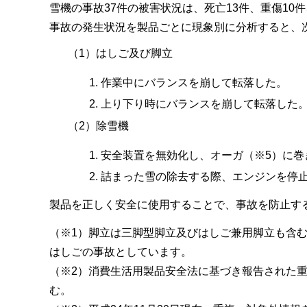
雪機の事故37件の被害状況は、死亡13件、重傷10
事故の発生状況を製品ごとに現象別に分析すると、
（1）はしご及び脚立
作業中にバランスを崩して転落した。
上り下り時にバランスを崩して転落した
（2）除雪機
安全装置を無効化し、オーガ（※5）に巻
詰まった雪の除去する際、エンジンを停止
製品を正しく安全に使用することで、事故を防止す
（※1）脚立は三脚型脚立及びはしご兼用脚立も含
はしごの事故としています。
（※2）消費生活用製品安全法に基づき報告された
む。