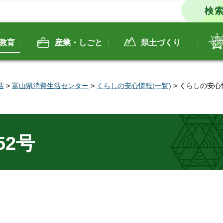
教育
産業・しごと
県土づくり
活
>
富山県消費生活センター
>
くらしの安心情報(一覧)
> くらしの安心
2号