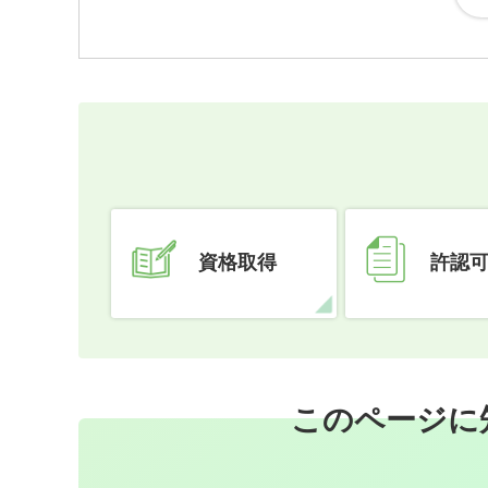
資格取得
許認
このページに