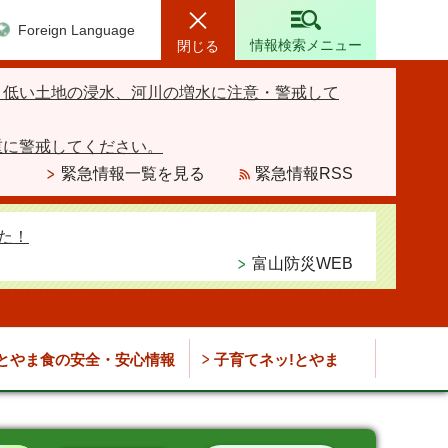
Foreign Language
情報検索メニュー
閉じる
、低い土地の浸水、河川の増水に注意・警戒して
重に警戒してください。
緊急情報一覧を見る
緊急情報RSS
た！
富山防災WEB
とやま食の安全・安心情報
子育てネッ!とやま