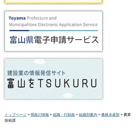
トップページ
>
県政の情報
>
組織・行財政
>
組織別案内
>
農林水産部
> 農業
技術課