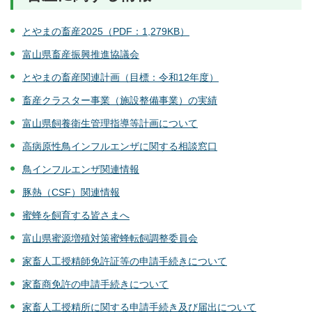
とやまの畜産2025（PDF：1,279KB）
富山県畜産振興推進協議会
とやまの畜産関連計画（目標：令和12年度）
畜産クラスター事業（施設整備事業）の実績
富山県飼養衛生管理指導等計画について
高病原性鳥インフルエンザに関する相談窓口
鳥インフルエンザ関連情報
豚熱（CSF）関連情報
蜜蜂を飼育する皆さまへ
富山県蜜源増殖対策蜜蜂転飼調整委員会
家畜人工授精師免許証等の申請手続きについて
家畜商免許の申請手続きについて
家畜人工授精所に関する申請手続き及び届出について