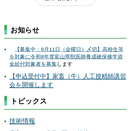
お知らせ
【募集中：9月11日（金曜日）〆切】
高校生等
を対象に令和8年度富山県獣医師養成確保修学資
金給付対象者を募集
します
【申込受付中】家畜（牛）人工授精師講習
会を開催します
トピックス
技術情報