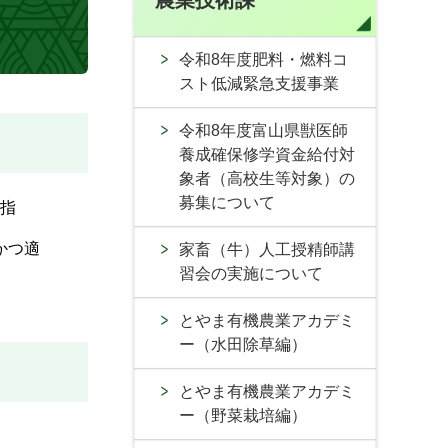
農業技術課
令和8年度肥料・燃料コ
スト低減緊急支援事業
令和8年度富山県獣医師
養成確保修学資金給付対
象者（高校生等対象）の
募集について
な指
かつ適
家畜（牛）人工授精師講
習会の実施について
とやま有機農業アカデミ
ー（水田除草編）
とやま有機農業アカデミ
ー（野菜栽培編）