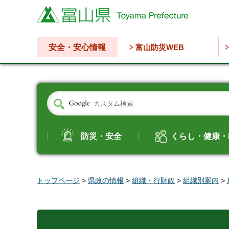
富山県
安全・安心情報
富山防災WEB
防災・安全
くらし・健康・
トップページ
>
県政の情報
>
組織・行財政
>
組織別案内
>