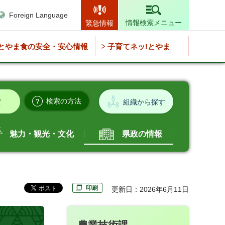
Foreign Language
情報検索メニュー
緊急情報
とやま食の安全・安心情報
子育てネッ!とやま
検索の方法
組織から探す
魅力・観光・文化
県政の情報
印刷
更新日：2026年6月11日