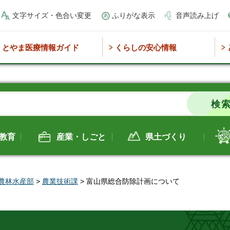
文字サイズ・色合い変更
ふりがな表示
音声読み上げ
とやま医療情報ガイド
くらしの安心情報
教育
産業・しごと
県土づくり
農林水産部
>
農業技術課
> 富山県総合防除計画について