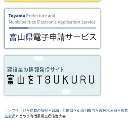
トップページ
>
県政の情報
>
組織・行財政
>
組織別案内
>
農林水産部
>
農業
技術課
> とやま有機農業生産推進大会