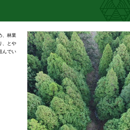
め、林業
り、とや
組んでい