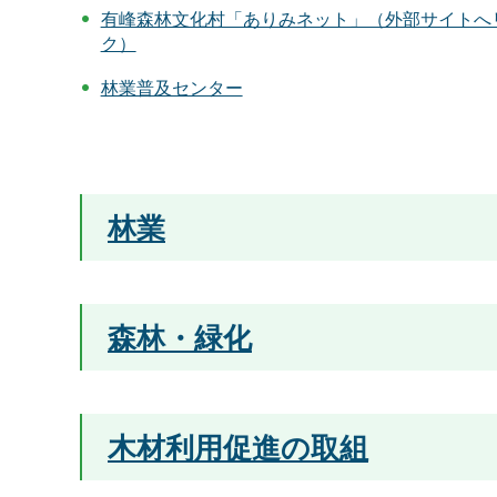
有峰森林文化村「ありみネット」（外部サイトへ
ク）
林業普及センター
林業
森林・緑化
木材利用促進の取組