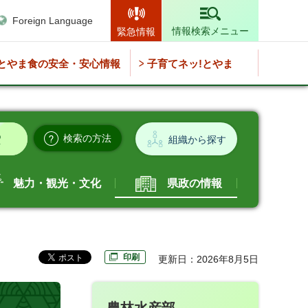
Foreign Language
情報検索メニュー
緊急情報
とやま食の安全・安心情報
子育てネッ!とやま
検索の方法
組織から探す
魅力・観光・文化
県政の情報
印刷
更新日：2026年8月5日