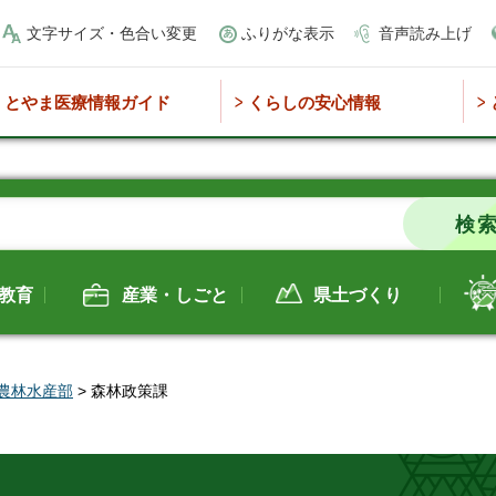
文字サイズ・色合い変更
ふりがな表示
音声読み上げ
とやま医療情報ガイド
くらしの安心情報
教育
産業・しごと
県土づくり
農林水産部
> 森林政策課