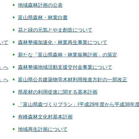
地域森林計画の公表
富山県森林・林業白書
花と緑の元気とやま創造について
いて
森林整備加速化・林業再生事業について
新たな「富山県森林・林業振興計画」の策定
」へ
森林整備地域活動支援交付金事業について
」へ
富山県公共建築物等木材利用推進方針の一部改正
県産材の利用促進に関する基本計画
「富山県森づくりプラン」(平成29年度から平成38年
有峰森林文化村基本計画
地域再生計画について