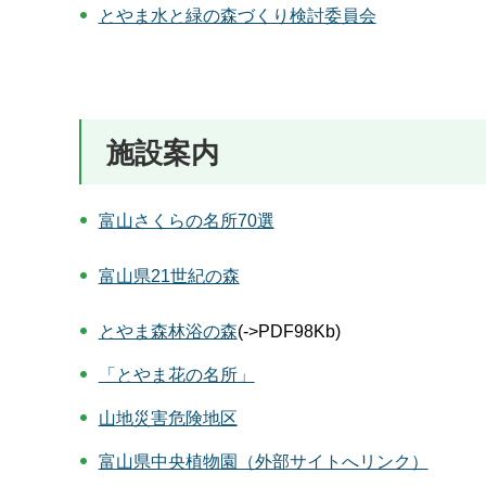
とやま水と緑の森づくり検討委員会
施設案内
富山さくらの名所70選
富山県21世紀の森
とやま森林浴の森
(->PDF98Kb)
「とやま花の名所」
山地災害危険地区
富山県中央植物園（外部サイトへリンク）