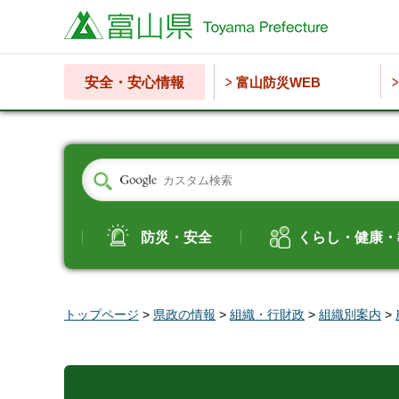
富山県
安全・安心情報
富山防災WEB
防災・安全
くらし・健康・
トップページ
>
県政の情報
>
組織・行財政
>
組織別案内
>