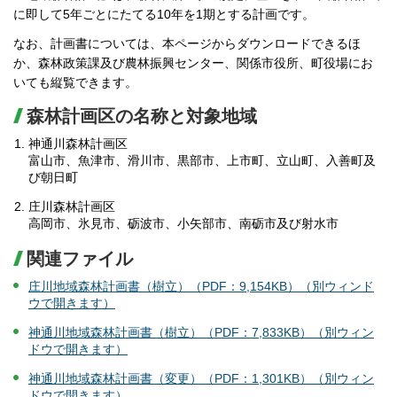
に即して5年ごとにたてる10年を1期とする計画です。
なお、計画書については、本ページからダウンロードできるほ
か、森林政策課及び農林振興センター、関係市役所、町役場にお
いても縦覧できます。
森林計画区の名称と対象地域
神通川森林計画区
富山市、魚津市、滑川市、黒部市、上市町、立山町、入善町及
び朝日町
庄川森林計画区
高岡市、氷見市、砺波市、小矢部市、南砺市及び射水市
関連ファイル
庄川地域森林計画書（樹立）（PDF：9,154KB）（別ウィンド
ウで開きます）
神通川地域森林計画書（樹立）（PDF：7,833KB）（別ウィン
ドウで開きます）
神通川地域森林計画書（変更）（PDF：1,301KB）（別ウィン
ドウで開きます）