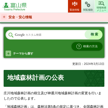
富山県
情報検索
緊急情報
閲覧補助
メニュー
安全・安心情報
検索の方法
テーマから探す
更新日：2024年3月13日
地域森林計画の公表
庄川地域森林計画の樹立及び神通川地域森林計画の変更を行いま
したので公表します。
「地域森林計画」は、森林法第5条の規定に基づき、全国森林計画