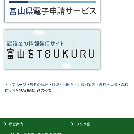
トップページ
>
県政の情報
>
組織・行財政
>
組織別案内
>
農林水産部
>
森林
政策課
> 地域森林計画の公表
庁舎案内
リンク集