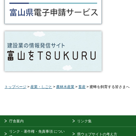
トップページ
>
産業・しごと
>
農林水産業
>
畜産
> 蜜蜂を飼育する皆さまへ
庁舎案内
リンク集
リンク・著作権・免責事項
につい
県ウェブサイトの考え方