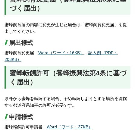
づく届出）
蜜蜂飼育届の内容に変更が生じた場合は「蜜蜂飼育変更届」を提
出してください。
届出様式
蜜蜂飼育変更届
Word（ワード：16KB）
、
記入例（PDF：
203KB）
蜜蜂転飼許可（養蜂振興法第4条に基づ
く届出）
県外から蜜蜂を転飼する場合、予め転飼しようとする場所を管轄
する都道府県知事の許可が必要です。
申請様式
蜜蜂転飼許可申請書
Word（ワード：37KB）