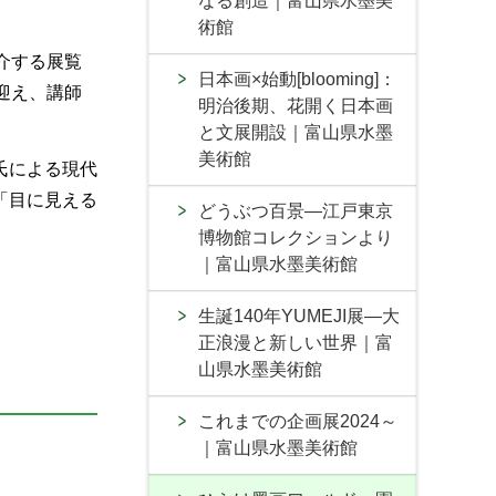
なる創造｜富山県水墨美
術館
介する展覧
日本画×始動[blooming]：
迎え、講師
明治後期、花開く日本画
と文展開設｜富山県水墨
美術館
氏による現代
「目に見える
どうぶつ百景―江戸東京
博物館コレクションより
｜富山県水墨美術館
生誕140年YUMEJI展―大
正浪漫と新しい世界｜富
山県水墨美術館
これまでの企画展2024～
｜富山県水墨美術館