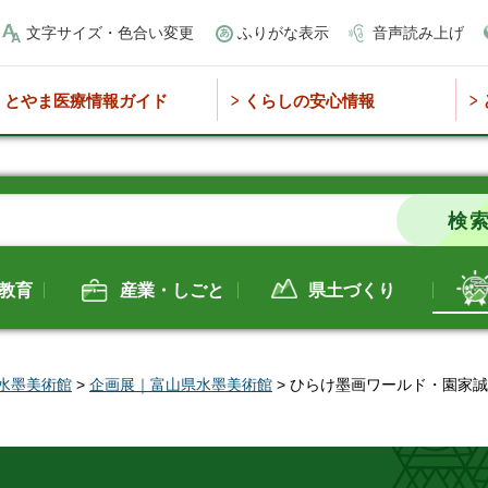
文字サイズ・色合い変更
ふりがな表示
音声読み上げ
とやま医療情報ガイド
くらしの安心情報
教育
産業・しごと
県土づくり
水墨美術館
>
企画展｜富山県水墨美術館
> ひらけ墨画ワールド・園家