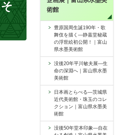
企画展｜富山県水墨美
・そ
術館
豊原国周生誕190年・歌
舞伎を描く―静嘉堂秘蔵
の浮世絵初公開！｜富山
県水墨美術館
没後20年平川敏夫展―生
命の深淵へ｜富山県水墨
美術館
日本画とらべる―茨城県
近代美術館・珠玉のコレ
クション｜富山県水墨美
術館
没後50年堂本印象―自在