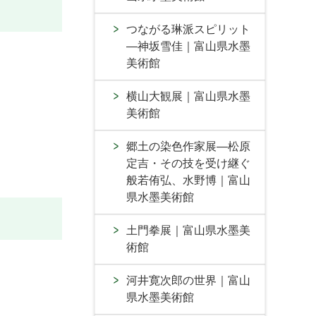
つながる琳派スピリット
―神坂雪佳｜富山県水墨
美術館
横山大観展｜富山県水墨
美術館
郷土の染色作家展―松原
定吉・その技を受け継ぐ
般若侑弘、水野博｜富山
県水墨美術館
土門拳展｜富山県水墨美
術館
河井寛次郎の世界｜富山
県水墨美術館