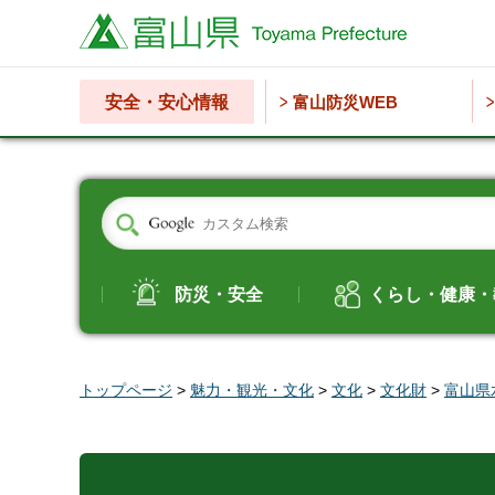
富山県
安全・安心情報
富山防災WEB
防災・安全
くらし・健康・
トップページ
>
魅力・観光・文化
>
文化
>
文化財
>
富山県