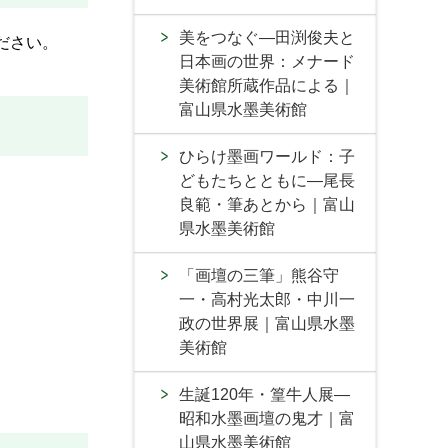
美をつなぐ―田渕俊夫と
ださい。
日本画の世界：メナード
美術館所蔵作品による｜
富山県水墨美術館
ひらけ墨画ワールド：子
どもたちとともに―尾長
良範・筆あとから｜富山
県水墨美術館
「画壇の三筆」熊谷守
一・高村光太郎・中川一
政の世界展｜富山県水墨
美術館
生誕120年・篁牛人展―
昭和水墨画壇の鬼才｜富
山県水墨美術館