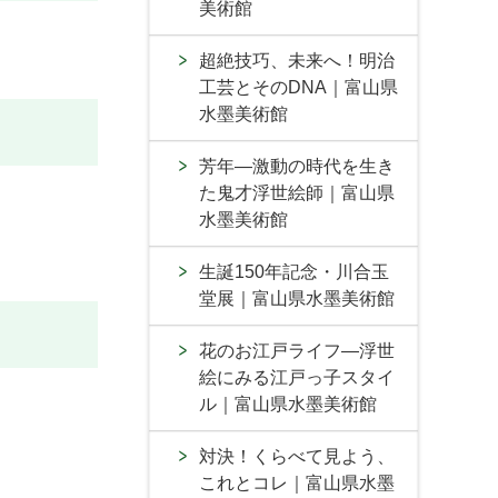
美術館
超絶技巧、未来へ！明治
工芸とそのDNA｜富山県
水墨美術館
芳年―激動の時代を生き
た鬼才浮世絵師｜富山県
水墨美術館
生誕150年記念・川合玉
堂展｜富山県水墨美術館
花のお江戸ライフ―浮世
絵にみる江戸っ子スタイ
ル｜富山県水墨美術館
対決！くらべて見よう、
これとコレ｜富山県水墨