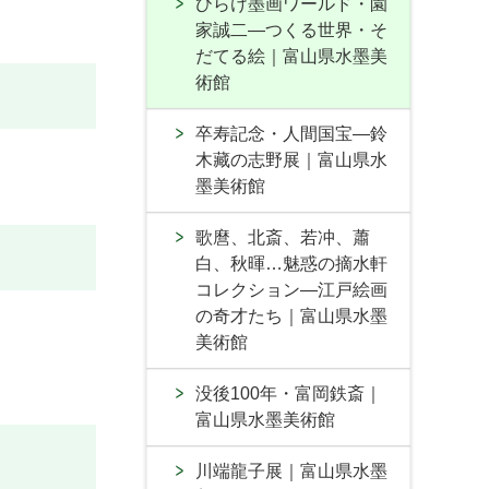
ひらけ墨画ワールド・園
家誠二―つくる世界・そ
だてる絵｜富山県水墨美
術館
卒寿記念・人間国宝―鈴
木藏の志野展｜富山県水
墨美術館
歌麿、北斎、若冲、蕭
白、秋暉…魅惑の摘水軒
コレクション―江戸絵画
の奇才たち｜富山県水墨
美術館
没後100年・富岡鉄斎｜
富山県水墨美術館
川端龍子展｜富山県水墨