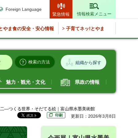
Foreign Language
情報検索メニュー
緊急情報
とやま食の安全・安心情報
子育てネッ!とやま
検索の方法
組織から探す
魅力・観光・文化
県政の情報
誠二―つくる世界・そだてる絵｜富山県水墨美術館
印刷
更新日：2026年3月8日