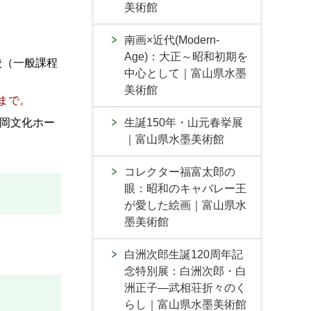
美術館
南画×近代(Modern-
Age)：大正～昭和初期を
校（一般課程
中心として｜富山県水墨
美術館
)まで。
岡文化ホー
生誕150年・山元春挙展
｜富山県水墨美術館
コレクター福富太郎の
眼：昭和のキャバレー王
が愛した絵画｜富山県水
墨美術館
白洲次郎生誕120周年記
念特別展：白洲次郎・白
洲正子―武相荘折々のく
らし｜富山県水墨美術館