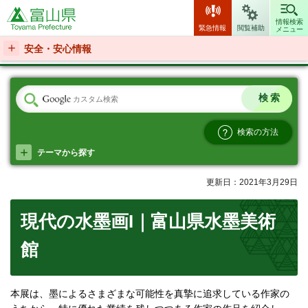
富山県
情報検索
緊急情報
閲覧補助
メニュー
安全・安心情報
検索の方法
テーマから探す
更新日：2021年3月29日
現代の水墨画I｜富山県水墨美術
館
本展は、墨によるさまざまな可能性を真摯に追求している作家の