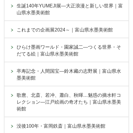
生誕140年YUMEJI展―大正浪漫と新しい世界｜富
山県水墨美術館
これまでの企画展2024～｜富山県水墨美術館
ひらけ墨画ワールド・園家誠二―つくる世界・そ
だてる絵｜富山県水墨美術館
卒寿記念・人間国宝―鈴木藏の志野展｜富山県水
墨美術館
歌麿、北斎、若冲、蕭白、秋暉…魅惑の摘水軒コ
レクション―江戸絵画の奇才たち｜富山県水墨美
術館
没後100年・富岡鉄斎｜富山県水墨美術館