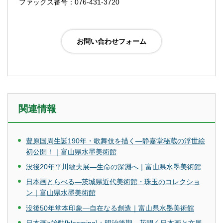
ファックス番号：076-431-3720
関連情報
豊原国周生誕190年・歌舞伎を描く―静嘉堂秘蔵の浮世絵
初公開！｜富山県水墨美術館
没後20年平川敏夫展―生命の深淵へ｜富山県水墨美術館
日本画とらべる―茨城県近代美術館・珠玉のコレクショ
ン｜富山県水墨美術館
没後50年堂本印象―自在なる創造｜富山県水墨美術館