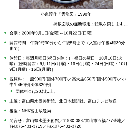
小泉淳作「雲龍図」1998年
掲載図版の無断転用・転載を禁じます。
会期：2000年9月1日(金曜)～10月22日(日曜)
開館時間：午前9時30分から午後5時まで（入室は午後4時30分
まで）
休館日：毎週月曜日(祝日を除く)・祝日の翌日・10月10日(火
曜)［臨時開館：9月11日(月曜)・16日(月曜)・24日(日曜)・10月
9日(月曜)・16日(月曜)］
観覧料：一般900円(団体700円)／高大生650円(団体500円)／小
中生450円(団体320円)
団体料金は20名以上。
主催：富山県水墨美術館、北日本新聞社、富山テレビ放送
後援：NHK富山放送局
問合せ：富山県水墨美術館／〒930-0887富山市五福777番地／
Tel.076-431-3719／Fax.076-431-3720