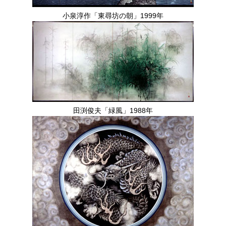
小泉淳作「東尋坊の朝」1999年
田渕俊夫「緑風」1988年