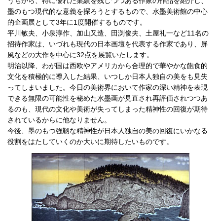
うちから、特に優れた業績を残しつつある作家の作品を紹介し、
墨のもつ現代的な意義を探ろうとするもので、水墨美術館の中心
的企画展として3年に1度開催するものです。
平川敏夫、小泉淳作、加山又造、田渕俊夫、土屋礼一など11名の
招待作家は、いづれも現代の日本画壇を代表する作家であり、屏
風などの大作を中心に32点を展覧いたします。
明治以降、わが国は西欧やアメリカから合理的で華やかな飽食的
文化を積極的に導入した結果、いつしか日本人独自の美をも見失
ってしまいました。今日の美術界において作家の深い精神を表現
できる無限の可能性を秘めた水墨画が見直され再評価されつつあ
るのも、現代の文化や美術が失ってしまった精神性の回復が期待
されているからに他なりません。
今後、墨のもつ強靱な精神性が日本人独自の美の回復にいかなる
役割をはたしていくのか大いに期待したいものです。