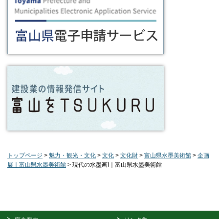
トップページ
>
魅力・観光・文化
>
文化
>
文化財
>
富山県水墨美術館
>
企画
展｜富山県水墨美術館
> 現代の水墨画I｜富山県水墨美術館