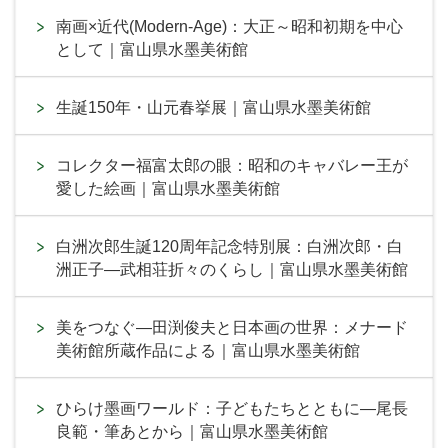
南画×近代(Modern-Age)：大正～昭和初期を中心
として｜富山県水墨美術館
生誕150年・山元春挙展｜富山県水墨美術館
コレクター福富太郎の眼：昭和のキャバレー王が
愛した絵画｜富山県水墨美術館
白洲次郎生誕120周年記念特別展：白洲次郎・白
洲正子―武相荘折々のくらし｜富山県水墨美術館
美をつなぐ―田渕俊夫と日本画の世界：メナード
美術館所蔵作品による｜富山県水墨美術館
ひらけ墨画ワールド：子どもたちとともに―尾長
良範・筆あとから｜富山県水墨美術館