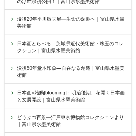
の浮世絵初公開！｜富山県水墨美術館
没後20年平川敏夫展―生命の深淵へ｜富山県水墨
美術館
日本画とらべる―茨城県近代美術館・珠玉のコレ
クション｜富山県水墨美術館
没後50年堂本印象―自在なる創造｜富山県水墨美
術館
日本画×始動[blooming]：明治後期、花開く日本画
と文展開設｜富山県水墨美術館
どうぶつ百景―江戸東京博物館コレクションより
｜富山県水墨美術館