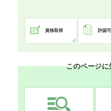
資格取得
許認
このページに