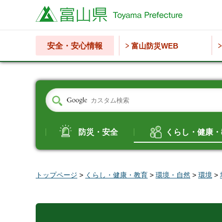
富山県
安全・安心情報
富山防災WEB
防災・安全
くらし・健康・
トップページ
>
くらし・健康・教育
>
環境・自然
>
環境
>