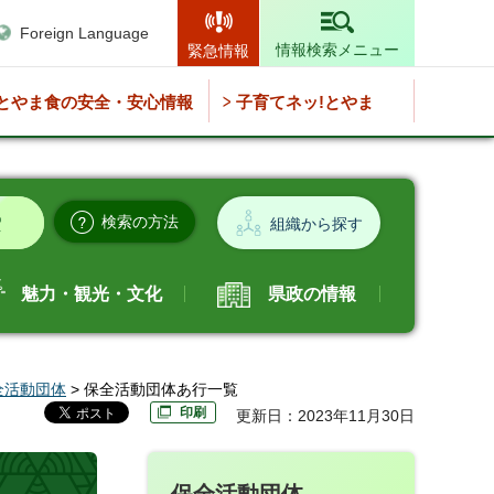
Foreign Language
情報検索メニュー
緊急情報
とやま食の安全・安心情報
子育てネッ!とやま
検索の方法
組織から探す
魅力・観光・文化
県政の情報
全活動団体
> 保全活動団体あ行一覧
印刷
更新日：2023年11月30日