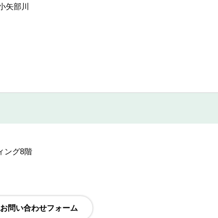
小矢部川
ディング8階