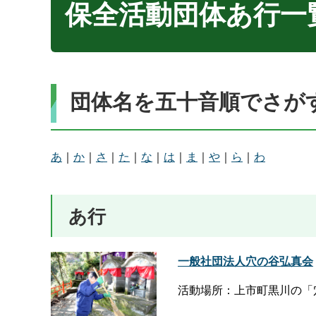
保全活動団体あ行一
団体名を五十音順でさが
あ
｜
か
｜
さ
｜
た
｜
な
｜
は
｜
ま
｜
や
｜
ら
｜
わ
あ行
一般社団法人穴の谷弘真会
活動場所：上市町黒川の「