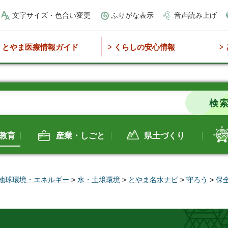
文字サイズ・色合い変更
ふりがな表示
音声読み上げ
とやま医療情報ガイド
くらしの安心情報
教育
産業・しごと
県土づくり
地球環境・エネルギー
>
水・土壌環境
>
とやま名水ナビ
>
守ろう
>
保