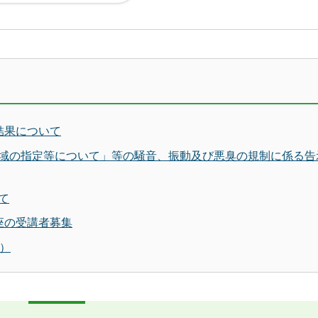
結果について
域の指定等について」等の騒音、振動及び悪臭の規制に係る告
て
座の受講者募集
）