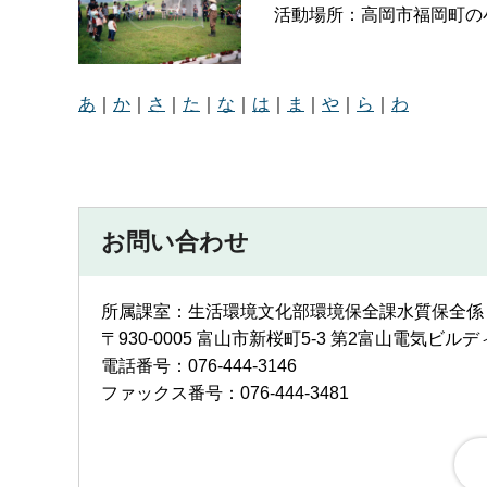
活動場所：高岡市福岡町の
あ
｜
か
｜
さ
｜
た
｜
な
｜
は
｜
ま
｜
や
｜
ら
｜
わ
お問い合わせ
所属課室：生活環境文化部環境保全課水質保全係
〒930-0005 富山市新桜町5-3 第2富山電気ビル
電話番号：076-444-3146
ファックス番号：076-444-3481