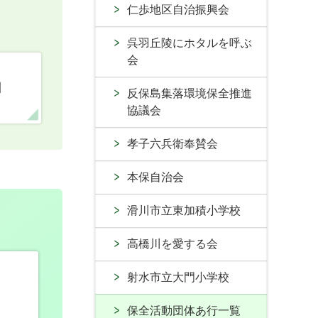
仁歩地区自治振興会
呉羽丘陵にホタルを呼ぶ
会
口
反保島集落環境保全推進
協議会
孝子六兵衛奉賛会
本保自治会
滑川市立東加積小学校
高橋川を愛する会
射水市立大門小学校
保全活動団体あ行一覧