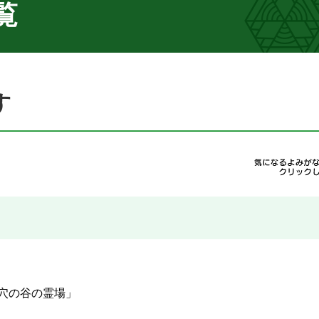
覧
す
穴の谷の霊場」