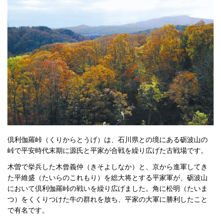
倶利伽羅峠（くりからとうげ）は、石川県との境にある砺波山の
峠で平安時代末期に源氏と平家が合戦を繰り広げた古戦場です。
木曽で挙兵した木曾義仲（きそよしなか）と、京から進軍してき
た平維盛（たいらのこれもり）を総大将とする平家軍が、砺波山
において倶利伽羅峠の戦いを繰り広げました。角に松明（たいま
つ）をくくりつけた牛の群れを放ち、平家の大軍に勝利したこと
で有名です。