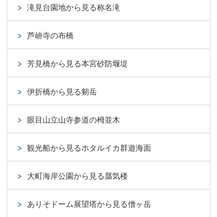
滝見台園地から見る称名滝
芦峅寺の布橋
芳見橋から見る本宮砂防堰堤
伊折橋から見る剱岳
眼目山立山寺参道の栂並木
観光船から見るホタルイカ群遊海面
大町海岸公園から見る蜃気楼
ありそドーム展望塔から見る僧ヶ岳