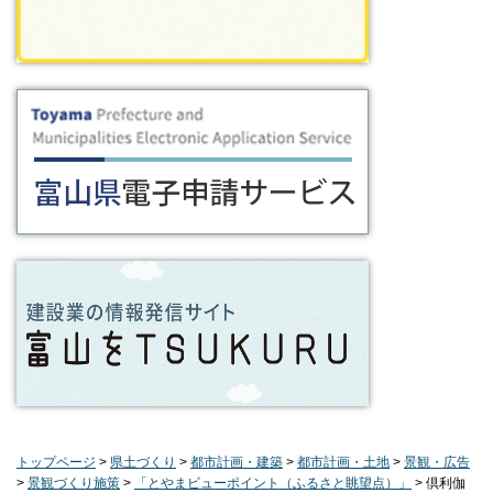
トップページ
>
県土づくり
>
都市計画・建築
>
都市計画・土地
>
景観・広告
>
景観づくり施策
>
「とやまビューポイント（ふるさと眺望点）」
> 倶利伽