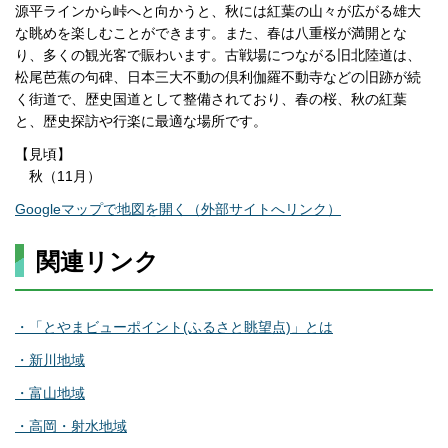
源平ラインから峠へと向かうと、秋には紅葉の山々が広がる雄大
な眺めを楽しむことができます。また、春は八重桜が満開とな
り、多くの観光客で賑わいます。古戦場につながる旧北陸道は、
松尾芭蕉の句碑、日本三大不動の倶利伽羅不動寺などの旧跡が続
く街道で、歴史国道として整備されており、春の桜、秋の紅葉
と、歴史探訪や行楽に最適な場所です。
【見頃】
秋（11月）
Googleマップで地図を開く（外部サイトへリンク）
関連リンク
・「とやまビューポイント(ふるさと眺望点)」とは
・新川地域
・富山地域
・高岡・射水地域