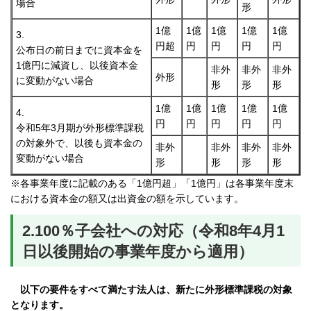
場合
形
1億
1億
1億
1億
1億
3.
円超
円
円
円
円
公布日の前日までに資本金を
1億円に減資し、以後資本金
非外
非外
非外
外形
に変動がない場合
形
形
形
1億
1億
1億
1億
1億
4.
円
円
円
円
円
令和5年3月期が外形標準課税
の対象外で、以後も資本金の
非外
非外
非外
非外
変動がない場合
形
形
形
形
※各事業年度に記載のある「1億円超」「1億円」は各事業年度末
における資本金の額又は出資金の額を示しています。
2.100％子会社への対応（令和8年4月1
日以後開始の事業年度から適用）
以下の要件をすべて満たす法人は、新たに外形標準課税の対象
となります。