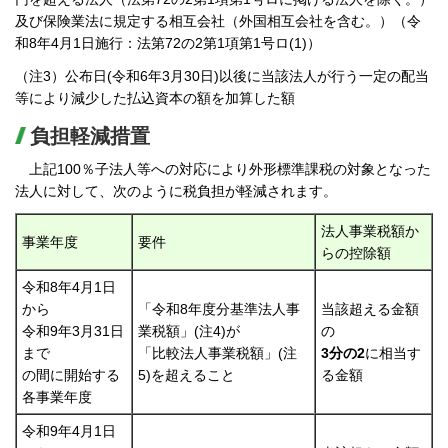
及び保険業法に規定する相互会社（外国相互会社を含む。）（令
和8年4月1日施行：法第72の2第1項第1号ロ(1)）
（注3）公布日(令和6年3月30日)以後に当該法人が行う一定の配当
等により減少した払込資本の額を加算した額
負担軽減措置
上記100％子法人等への対応により外形標準課税の対象となった
法人に対して、次のように税負担が軽減されます。
法人事業税額か
事業年度
要件
らの控除額
令和8年4月1日
から
「令和8年度分基準法人事
当該超える金額
令和9年3月31日
業税額」(注4)が
の
まで
「比較法人事業税額」(注
3分の2
に相当す
の間に開始する
5)を超えること
る金額
各事業年度
令和9年4月1日