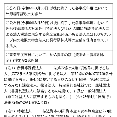
〇公布日(令和6年3月30日)以後に終了した各事業年度において
外形標準課税の対象外
〇公布日(令和6年3月30日)以後に終了した各事業年度において
外形標準課税の対象外〇特定法人(注2)との間に当該特定法人に
よる法人税法に規定する完全支配関係がある法人又は100％グル
ープ内の複数の特定法人に発行済株式等の全部を保有されてい
る法人
〇事業年度末日において、払込資本の額（資本金＋資本剰余
金）(注3)が2億円超
（注1）所得等課税法人・・・法第72条の4第1項各号に掲げる法
人、第72条の5第1項各号に掲げる法人、第72条の24の7第7項各号
に掲げる法人、第4項に規定する人格のない社団等、第5項に規定
するみなし課税法人、投資法人、特定目的会社並びに一般社団法
人（非営利型法人に該当するものを除く。）及び一般財団法人
（非営利型法人に該当するものを除く。）（令和8年4月1日施行：
法第72条の2第1項第1号ロ）
（注2）特定法人・・・払込資本の額(資本金＋資本剰余金)が50億
円を超える法人（法第72の2第1項第1号ロに掲げる法人を除く。）