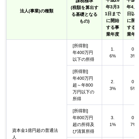
平成28
平成2
課税標準
年3月3
年4月
(税額を算出す
法人(事業)の種類
1日まで
日以
る基礎となる
に開始
に開
もの)
する事
する
業年度
業年
[所得割]
1.
0.
年400万円
6%
3%
以下の所得
[所得割]
年400万円
2.
0.
超～年800
3%
5%
万円以下の
所得
[所得割]
年800万円
3.
0.
超の所得及
1%
7%
資本金1億円超の普通法
び清算所得
人