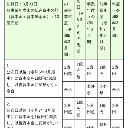
前
決算日：3月31日
の
事業
前事
年度
日
各事業年度末の払込資本の額
前事
年度
業年
（令
（R
（資本金＋資本剰余金）：10
業年
（令
度
和8
6.3.
億円超
度
和6
（令
年3
2
（令
年3
和7
月
9）
和5
月
年3
期）
の
年3
期）
月
現
月
期）
況
期）
1億
1.
1億
1億
1億
1億
円
公布日以後（令和6年3月期
円超
円
円
円
超
中）に資本金を1億円に減資
し、以後資本金に変動がない
非外
非外
外形
外形
場合
形
形
1億
2.
1億
1億
1億
1億
円
公布日以後（令和7年3月期
円超
円超
円
円
超
中）に資本金を1億円に減資
し、以後資本金に変動がない
非外
外形
外形
外形