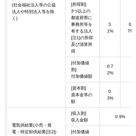
[所得割]
(社会福祉法人等の公益
3つ以上の
法人や特別法人等を除
都道府県に
く)
事務所等を
3.
0.
有する法人
1%
7%
[注1]の所得
及び清算所
得
[付加価値
0.7
割]
2%
付加価値額
[資本割]
0.
資本金等の
3%
額
[収入割]
0.9%
収入金額
電気供給業(小売・発
電・特定卸供給業[注2])
[付加価値