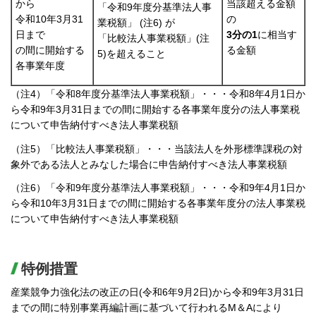
から
当該超える金額
「令和9年度分基準法人事
令和10年3月31
の
業税額」 (注6) が
日まで
3分の1
に相当す
「比較法人事業税額」(注
の間に開始する
る金額
5)を超えること
各事業年度
（注4）「令和8年度分基準法人事業税額」・・・令和8年4月1日か
ら令和9年3月31日までの間に開始する各事業年度分の法人事業税
について申告納付すべき法人事業税額
（注5）「比較法人事業税額」・・・当該法人を外形標準課税の対
象外である法人とみなした場合に申告納付すべき法人事業税額
（注6）「令和9年度分基準法人事業税額」・・・令和9年4月1日か
ら令和10年3月31日までの間に開始する各事業年度分の法人事業税
について申告納付すべき法人事業税額
特例措置
産業競争力強化法の改正の日(令和6年9月2日)から令和9年3月31日
までの間に特別事業再編計画に基づいて行われるM＆Aにより