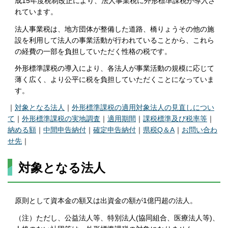
成15年度税制改正により、法人事業税に外形標準課税が導入さ
れています。
法人事業税は、地方団体が整備した道路、橋りょうその他の施
設を利用して法人の事業活動が行われていることから、これら
の経費の一部を負担していただく性格の税です。
外形標準課税の導入により、各法人が事業活動の規模に応じて
薄く広く、より公平に税を負担していただくことになっていま
す。
｜
対象となる法人
｜
外形標準課税の適用対象法人の見直しについ
て
｜
外形標準課税の実地調査
｜
適用期間
｜
課税標準及び税率等
｜
納める額
｜
中間申告納付
｜
確定申告納付
｜
県税Q＆A
｜
お問い合わ
せ先
｜
対象となる法人
原則として資本金の額又は出資金の額が1億円超の法人。
（注）ただし、公益法人等、特別法人(協同組合、医療法人等)、