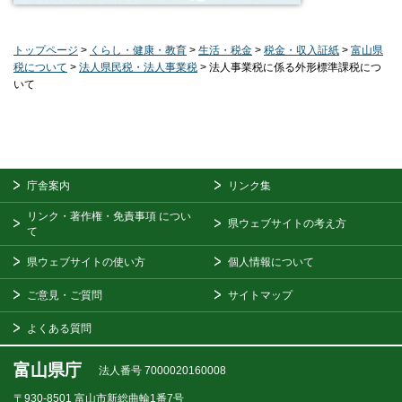
トップページ
>
くらし・健康・教育
>
生活・税金
>
税金・収入証紙
>
富山県
税について
>
法人県民税・法人事業税
> 法人事業税に係る外形標準課税につ
いて
庁舎案内
リンク集
リンク・著作権・免責事項
につい
県ウェブサイトの考え方
て
県ウェブサイトの使い方
個人情報について
ご意見・ご質問
サイトマップ
よくある質問
富山県庁
法人番号 7000020160008
〒930-8501
富山市新総曲輪1番7号