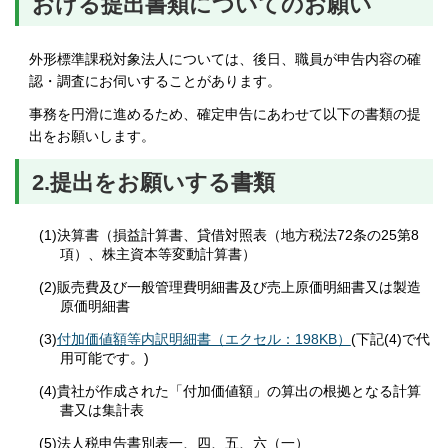
おける提出書類についてのお願い
外形標準課税対象法人については、後日、職員が申告内容の確
認・調査にお伺いすることがあります。
事務を円滑に進めるため、確定申告にあわせて以下の書類の提
出をお願いします。
2.提出をお願いする書類
(1)決算書（損益計算書、貸借対照表（地方税法72条の25第8
項）、株主資本等変動計算書）
(2)販売費及び一般管理費明細書及び売上原価明細書又は製造
原価明細書
(3)
付加価値額等内訳明細書（エクセル：198KB）
(下記(4)で代
用可能です。)
(4)貴社が作成された「付加価値額」の算出の根拠となる計算
書又は集計表
(5)法人税申告書別表一、四、五、六（一）