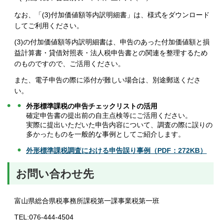
なお、「(3)付加価値額等内訳明細書」は、様式をダウンロード
してご利用ください。
(3)の付加価値額等内訳明細書は、申告のあった付加価値額と損
益計算書・貸借対照表・法人税申告書との関連を整理するため
のものですので、ご活用ください。
また、電子申告の際に添付が難しい場合は、別途郵送くださ
い。
外形標準課税の申告チェックリストの活用
確定申告書の提出前の自主点検等にご活用ください。
実際に提出いただいた申告内容について、調査の際に誤りの
多かったものを一般的な事例としてご紹介します。
外形標準課税調査における申告誤り事例
（PDF：272KB）
お問い合わせ先
富山県総合県税事務所課税第一課事業税第一班
TEL:076-444-4504