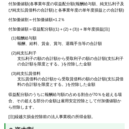
付加価値額(各事業年度の収益配分額(報酬給与額、純支払利子及
び純支払賃借料の合計額)と各事業年度の単年度損益との合計額)
付加価値割＝付加価値額×1.2％
付加価値額＝収益配分額((1)＋(2)＋(3))＋単年度損益[注]
(1)報酬給与額
報酬、給料、賃金、賞与、退職手当等の合計額
(2)純支払利子
支払利子の額の合計額から受取利子の額の合計額(支払利子
の合計額を限度とする。)を控除した金額
(3)純支払賃借料
支払賃借料の合計額から受取賃借料の額の合計額(支払貸借
料の合計額を限度とする。)を控除した金額
収益配分額のうちに報酬給与額の占める割合が70％を超える場
合、その超える部分の金額は雇用安定控除として付加価値額か
ら控除します。
[注]繰越欠損金控除前の法人事業税の所得金額。