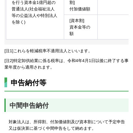
を行う資本金1億円超の
割]
普通法人(社会福祉法人
付加価値額
等の公益法人や特別法人
[資本割]
を除く)
資本金等の
額
[注1]これらを軽減税率不適用法人といいます。
[注2]特定卸供給業に係る税率は、令和4年4月1日以後に終了する事
業年度から適用されます。
申告納付等
中間申告納付
対象法人は、所得割、付加価値割及び資本割について予定申告
又は仮決算に基づく中間申告をして納めます。