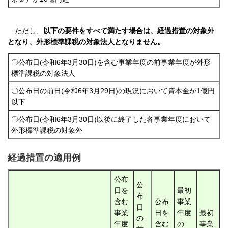
ただし、
以下の要件をすべて満たす場合は、経過措置の対象外
となり、外形標準課税の対象法人となりません。
〇公布日(令和6年3月30日)を含む事業年度の前事業年度が外形
標準課税の対象法人
〇公布日の前日(令和6年3月29日)の現況において資本金が1億円
以下
〇公布日(令和6年3月30日)以後に終了した各事業年度において
外形標準課税の対象外
経過措置の適用例
公布
公
日を
最初
布
含む
公布
事業
日
事業
日を
年度
最初
の
年度
含む
の
事業