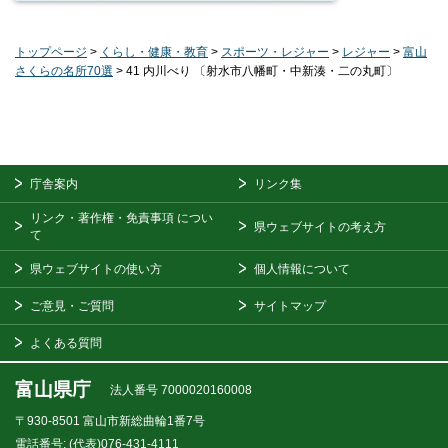
トップページ
>
くらし・健康・教育
>
スポーツ・レジャー
>
レジャー
>
富山
さくらの名所70選
> 41 内川べり 〔射水市八幡町・中新湊・二の丸町〕
庁舎案内
リンク集
リンク・著作権・免責事項
につい
県ウェブサイトの考え方
て
県ウェブサイトの使い方
個人情報について
ご意見・ご質問
サイトマップ
よくある質問
富山県庁
法人番号 7000020160008
〒930-8501
富山市新総曲輪1番7号
電話番号:
(代表)076-431-4111