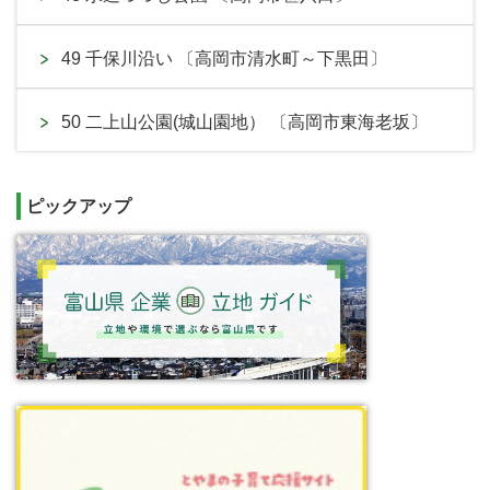
49 千保川沿い 〔高岡市清水町～下黒田〕
50 二上山公園(城山園地） 〔高岡市東海老坂〕
ピックアップ