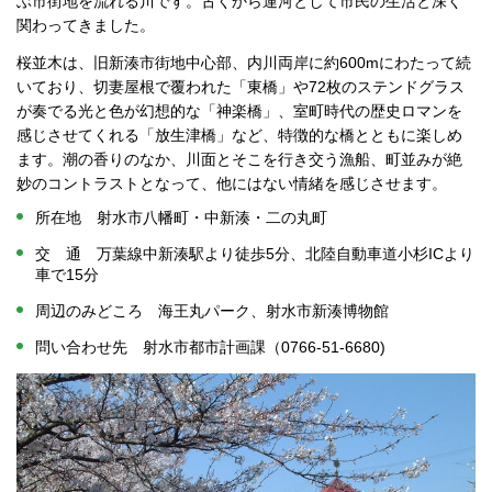
ぶ市街地を流れる川です。古くから運河として市民の生活と深く
関わってきました。
桜並木は、旧新湊市街地中心部、内川両岸に約600mにわたって続
いており、切妻屋根で覆われた「東橋」や72枚のステンドグラス
が奏でる光と色が幻想的な「神楽橋」、室町時代の歴史ロマンを
感じさせてくれる「放生津橋」など、特徴的な橋とともに楽しめ
ます。潮の香りのなか、川面とそこを行き交う漁船、町並みが絶
妙のコントラストとなって、他にはない情緒を感じさせます。
所在地 射水市八幡町・中新湊・二の丸町
交 通 万葉線中新湊駅より徒歩5分、北陸自動車道小杉ICより
車で15分
周辺のみどころ 海王丸パーク、射水市新湊博物館
問い合わせ先 射水市都市計画課（0766-51-6680)