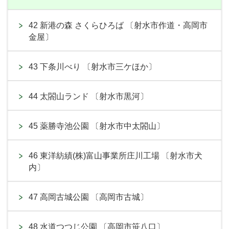
42 新港の森 さくらひろば 〔射水市作道・高岡市
金屋〕
43 下条川べり 〔射水市三ケほか〕
44 太閤山ランド 〔射水市黒河〕
45 薬勝寺池公園 〔射水市中太閤山〕
46 東洋紡績(株)富山事業所庄川工場 〔射水市犬
内〕
47 高岡古城公園 〔高岡市古城〕
48 水道つつじ公園 〔高岡市笹八口〕