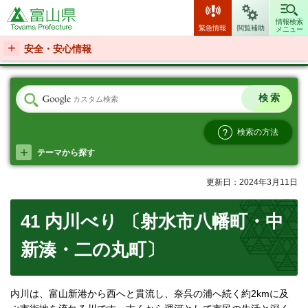
富山県
情報検索
緊急情報
閲覧補助
メニュー
安全・安心情報
検索の方法
テーマから探す
更新日：2024年3月11日
41 内川べり 〔射水市八幡町・中
新湊・二の丸町〕
内川は、富山新港から西へと貫流し、奈呉の浦へ続く約2kmに及