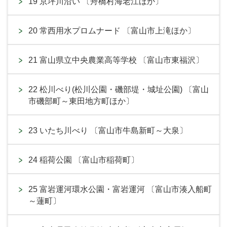
19 京坪川沿い 〔舟橋村海老江ほか〕
20 常西用水プロムナード 〔富山市上滝ほか〕
21 富山県立中央農業高等学校 〔富山市東福沢〕
22 松川べり(松川公園・磯部堤・城址公園) 〔富山
市磯部町～東田地方町ほか〕
23 いたち川べり 〔富山市牛島新町～大泉〕
24 稲荷公園 〔富山市稲荷町〕
25 富岩運河環水公園・富岩運河 〔富山市湊入船町
～蓮町〕