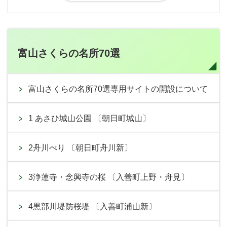
富山さくらの名所70選
富山さくらの名所70選専用サイトの開設について
1 あさひ城山公園 〔朝日町城山〕
2舟川べり 〔朝日町舟川新〕
3浄蓮寺・念興寺の桜 〔入善町上野・舟見〕
4黒部川堤防桜堤 〔入善町浦山新〕