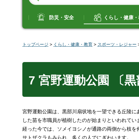
防災・安全
くらし・健康・
トップページ
>
くらし・健康・教育
>
スポーツ・レジャー
7 宮野運動公園 〔
宮野運動公園は、黒部川扇状地を一望できる丘陵にあ
した苗を市職員が植樹したのが始まりといわれてい
経った今では、ソメイヨシノが通路の両側から枝を
サトザクラもみられ、多くの人でにぎわいます。