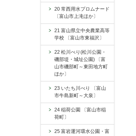
20 常西用水プロムナード
〔富山市上滝ほか〕
21 富山県立中央農業高等
学校 〔富山市東福沢〕
22 松川べり(松川公園・
磯部堤・城址公園) 〔富
山市磯部町～東田地方町
ほか〕
23 いたち川べり 〔富山
市牛島新町～大泉〕
24 稲荷公園 〔富山市稲
荷町〕
25 富岩運河環水公園・富