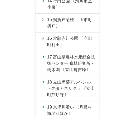
14 行田公園 〔滑川市上
小泉〕
15 剱折戸菊桜 〔上市町
折戸〕
16 常願寺川公園 〔立山
町利田〕
17 富山県農林水産総合技
術センター 森林研究所・
樹木園 〔立山町吉峰〕
18 立山黒部アルペンルー
トのタカネザクラ 〔立山
町芦峅寺〕
19 京坪川沿い 〔舟橋村
海老江ほか〕