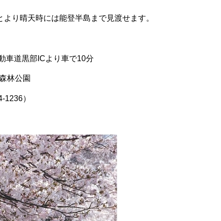
とより晴天時には能登半島まで見渡せます。
車道黒部ICより車で10分
森林公園
1236）