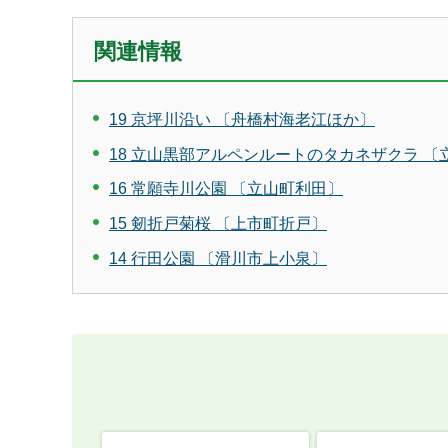
関連情報
19 京坪川沿い 〔舟橋村海老江ほか〕
18 立山黒部アルペンルートのタカネザクラ 〔
16 常願寺川公園 〔立山町利田〕
15 剱折戸菊桜 〔上市町折戸〕
14 行田公園 〔滑川市上小泉〕