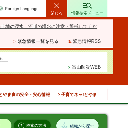
Foreign Language
情報検索メニュー
閉じる
い土地の浸水、河川の増水に注意・警戒してくだ
緊急情報一覧を見る
緊急情報RSS
た！
富山防災WEB
とやま食の安全・安心情報
子育てネッ!とやま
検索の方法
組織から探す