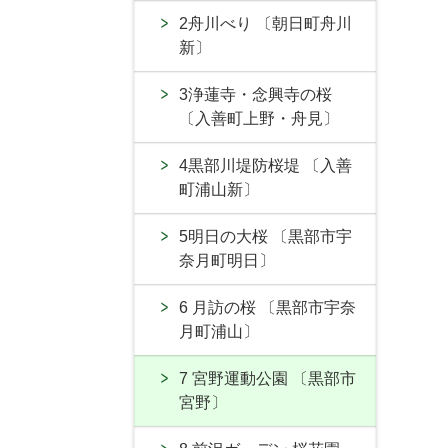
2舟川べり 〔朝日町舟川
新〕
3浄蓮寺・念興寺の桜
〔入善町上野・舟見〕
4黒部川堤防桜堤 〔入善
町浦山新〕
5明日の大桜 〔黒部市宇
奈月町明日〕
6 月訪の桜 〔黒部市宇奈
月町浦山〕
7 宮野運動公園 〔黒部市
宮野〕