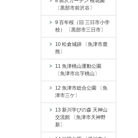
8 前沢ガーデン 桜花園
〔黒部市前沢谷〕
9 百年桜（旧 三日市小学
校） 〔黒部市三日市〕
10 松倉城跡 〔魚津市鹿
熊〕
11 魚津桃山運動公園
〔魚津市出字桃山〕
12 魚津市総合公園 〔魚
津市三ケ〕
13 新川学びの森 天神山
交流館 〔魚津市天神野
新〕