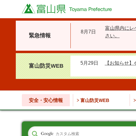
富山県
富山県内にレ
8月7日
緊急情報
さい。
5月29日
【お知らせ】
富山防災WEB
安全・安心情報
富山防災WEB