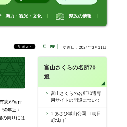
魅力・観光・文化
県政の情報
印刷
更新日：2024年3月11日
富山さくらの名所70
選
富山さくらの名所70選専
用サイトの開設について
の有志が寄付
50年近く
1 あさひ城山公園 〔朝日
場の周りには
町城山〕