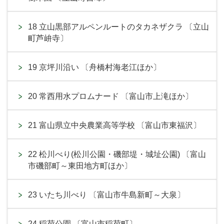
18 立山黒部アルペンルートのタカネザクラ 〔立山
町芦峅寺〕
19 京坪川沿い 〔舟橋村海老江ほか〕
20 常西用水プロムナード 〔富山市上滝ほか〕
21 富山県立中央農業高等学校 〔富山市東福沢〕
22 松川べり(松川公園・磯部堤・城址公園) 〔富山
市磯部町～東田地方町ほか〕
23 いたち川べり 〔富山市牛島新町～大泉〕
24 稲荷公園 〔富山市稲荷町〕