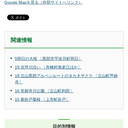
Google Mapを見る（外部サイトへリンク）
関連情報
5明日の大桜 〔黒部市宇奈月町明日〕
19 京坪川沿い 〔舟橋村海老江ほか〕
18 立山黒部アルペンルートのタカネザクラ 〔立山町芦峅
寺〕
16 常願寺川公園 〔立山町利田〕
15 剱折戸菊桜 〔上市町折戸〕
目的別情報