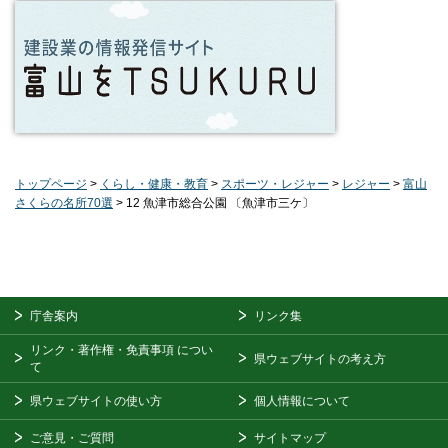
トップページ
>
くらし・健康・教育
>
スポーツ・レジャー
>
レジャー
>
富山
さくらの名所70選
> 12 魚津市総合公園 〔魚津市三ケ〕
庁舎案内
リンク集
リンク・著作権・免責事項
につい
県ウェブサイトの考え方
て
県ウェブサイトの使い方
個人情報について
ご意見・ご質問
サイトマップ