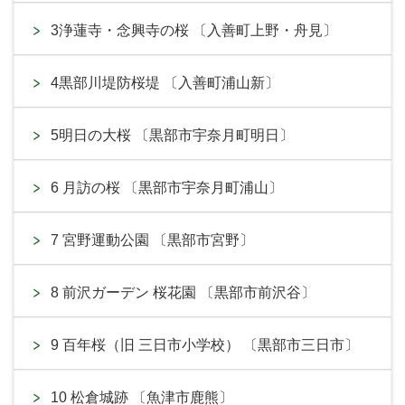
3浄蓮寺・念興寺の桜 〔入善町上野・舟見〕
4黒部川堤防桜堤 〔入善町浦山新〕
5明日の大桜 〔黒部市宇奈月町明日〕
6 月訪の桜 〔黒部市宇奈月町浦山〕
7 宮野運動公園 〔黒部市宮野〕
8 前沢ガーデン 桜花園 〔黒部市前沢谷〕
9 百年桜（旧 三日市小学校） 〔黒部市三日市〕
10 松倉城跡 〔魚津市鹿熊〕