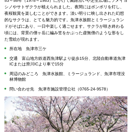
53～58年（1978～1983）にかけて園路沿いや芝生広場にソメイヨ
シノやサトザクラが植えられました。夜間にはボンボリを灯し、
夜桜観賞を楽しむことができます。淡い明りに映し出された幻想
的なサクラは、とても魅力的です。魚津水族館とミラージュラン
ドがそばにあり、一日中楽しく過ごせます。サクラが咲き終わる
頃には、背景の僧ヶ岳に編み笠をかぶった虚無僧のような形をし
た雪絵が現れます。
所在地 魚津市三ケ
交通 富山地方鉄道西魚津駅より徒歩15分、北陸自動車道魚津
ICまたは滑川ICより車で15分
周辺のみどころ 魚津水族館、ミラージュランド、魚津市埋没
林博物館
問い合わせ先 魚津市施設管理公社（0765-24-9578）