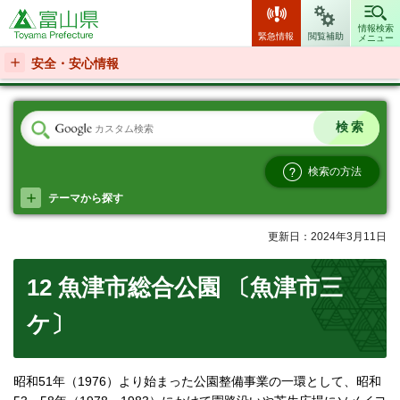
富山県
情報検索
緊急情報
閲覧補助
メニュー
安全・安心情報
検索の方法
テーマから探す
更新日：2024年3月11日
12 魚津市総合公園 〔魚津市三
ケ〕
昭和51年（1976）より始まった公園整備事業の一環として、昭和