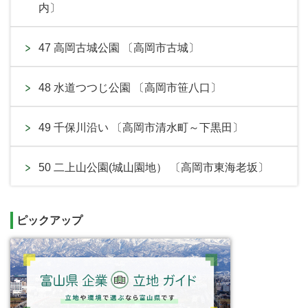
内〕
47 高岡古城公園 〔高岡市古城〕
48 水道つつじ公園 〔高岡市笹八口〕
49 千保川沿い 〔高岡市清水町～下黒田〕
50 二上山公園(城山園地） 〔高岡市東海老坂〕
ピックアップ