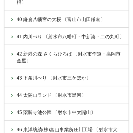
根〕
40 鎌倉八幡宮の大桜 〔富山市山田鎌倉〕
41 内川べり 〔射水市八幡町・中新湊・二の丸町〕
42 新港の森 さくらひろば 〔射水市作道・高岡市
金屋〕
43 下条川べり 〔射水市三ケほか〕
44 太閤山ランド 〔射水市黒河〕
45 薬勝寺池公園 〔射水市中太閤山〕
46 東洋紡績(株)富山事業所庄川工場 〔射水市犬