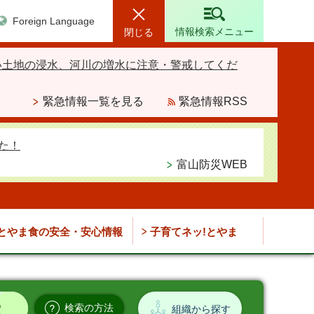
Foreign Language
情報検索メニュー
閉じる
い土地の浸水、河川の増水に注意・警戒してくだ
緊急情報一覧を見る
緊急情報RSS
た！
富山防災WEB
とやま食の安全・安心情報
子育てネッ!とやま
検索の方法
組織から探す