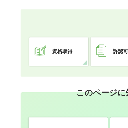
資格取得
許認
このページに