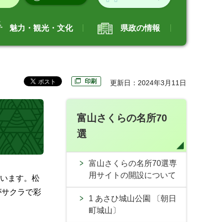
魅力・観光・文化
県政の情報
印刷
更新日：2024年3月11日
富山さくらの名所70
選
富山さくらの名所70選専
用サイトの開設について
ています。松
がサクラで彩
1 あさひ城山公園 〔朝日
町城山〕