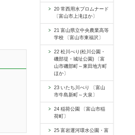
20 常西用水プロムナード
〔富山市上滝ほか〕
21 富山県立中央農業高等
学校 〔富山市東福沢〕
22 松川べり(松川公園・
磯部堤・城址公園) 〔富
山市磯部町～東田地方町
ほか〕
23 いたち川べり 〔富山
市牛島新町～大泉〕
24 稲荷公園 〔富山市稲
荷町〕
25 富岩運河環水公園・富