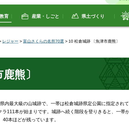
教育
産業・しごと
県土づくり
>
レジャー
>
富山さくらの名所70選
> 10 松倉城跡 〔魚津市鹿熊〕
市鹿熊〕
る県内最大級の山城跡で、一帯は松倉城跡県定公園に指定され
ラ111本が始まりです。城跡へ続く階段を登りきると、一帯
、40本ほどが残っています。