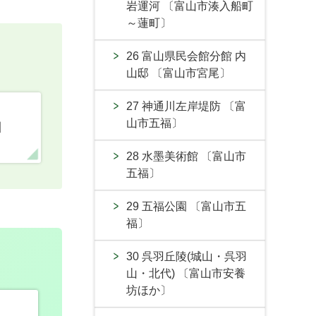
岩運河 〔富山市湊入船町
～蓮町〕
26 富山県民会館分館 内
山邸 〔富山市宮尾〕
27 神通川左岸堤防 〔富
山市五福〕
口
28 水墨美術館 〔富山市
五福〕
29 五福公園 〔富山市五
福〕
30 呉羽丘陵(城山・呉羽
山・北代) 〔富山市安養
坊ほか〕