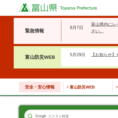
富山県
富山県内にレ
8月7日
緊急情報
さい。
5月29日
【お知らせ】
富山防災WEB
安全・安心情報
富山防災WEB