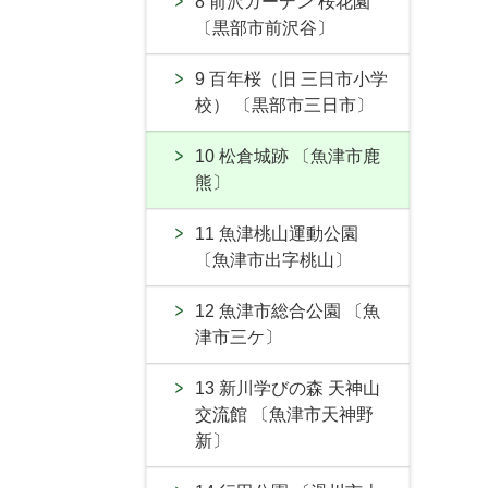
8 前沢ガーデン 桜花園
〔黒部市前沢谷〕
9 百年桜（旧 三日市小学
校） 〔黒部市三日市〕
10 松倉城跡 〔魚津市鹿
熊〕
11 魚津桃山運動公園
〔魚津市出字桃山〕
12 魚津市総合公園 〔魚
津市三ケ〕
13 新川学びの森 天神山
交流館 〔魚津市天神野
新〕