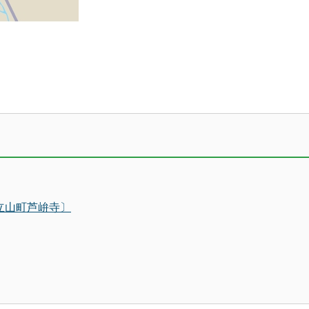
立山町芦峅寺〕