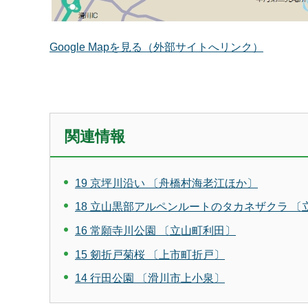
Google Mapを見る（外部サイトへリンク）
関連情報
19 京坪川沿い 〔舟橋村海老江ほか〕
18 立山黒部アルペンルートのタカネザクラ 〔
16 常願寺川公園 〔立山町利田〕
15 剱折戸菊桜 〔上市町折戸〕
14 行田公園 〔滑川市上小泉〕