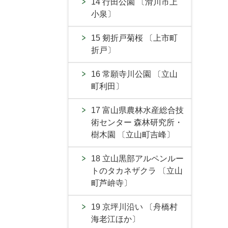
14 行田公園 〔滑川市上
小泉〕
15 剱折戸菊桜 〔上市町
折戸〕
16 常願寺川公園 〔立山
町利田〕
17 富山県農林水産総合技
術センター 森林研究所・
樹木園 〔立山町吉峰〕
18 立山黒部アルペンルー
トのタカネザクラ 〔立山
町芦峅寺〕
19 京坪川沿い 〔舟橋村
海老江ほか〕