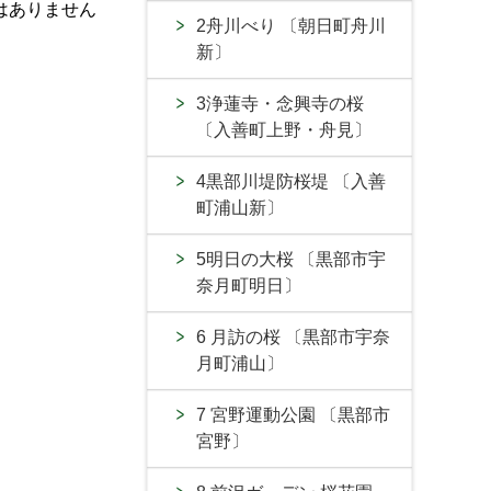
はありません
2舟川べり 〔朝日町舟川
新〕
3浄蓮寺・念興寺の桜
〔入善町上野・舟見〕
4黒部川堤防桜堤 〔入善
町浦山新〕
5明日の大桜 〔黒部市宇
奈月町明日〕
6 月訪の桜 〔黒部市宇奈
月町浦山〕
7 宮野運動公園 〔黒部市
宮野〕