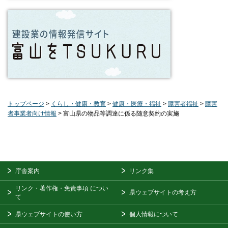
トップページ
>
くらし・健康・教育
>
健康・医療・福祉
>
障害者福祉
>
障害
者事業者向け情報
> 富山県の物品等調達に係る随意契約の実施
庁舎案内
リンク集
リンク・著作権・免責事項
につい
県ウェブサイトの考え方
て
県ウェブサイトの使い方
個人情報について