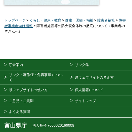
トップページ
>
くらし・健康・教育
>
健康・医療・福祉
>
障害者福祉
>
障害
者事業者向け情報
> 障害者施設等の防火安全体制の徹底について（事業者の
皆さんへ）
庁舎案内
リンク集
リンク・著作権・免責事項
につい
県ウェブサイトの考え方
て
県ウェブサイトの使い方
個人情報について
ご意見・ご質問
サイトマップ
よくある質問
富山県庁
法人番号 7000020160008