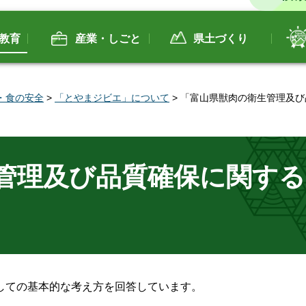
教育
産業・しごと
県土づくり
・食の安全
>
「とやまジビエ」について
> 「富山県獣肉の衛生管理及び
管理及び品質確保に関する
しての基本的な考え方を回答しています。