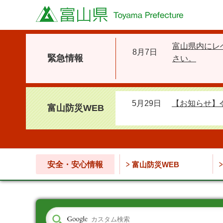
富山県
富山県内にレ
8月7日
緊急情報
さい。
5月29日
【お知らせ】
富山防災WEB
安全・安心情報
富山防災WEB