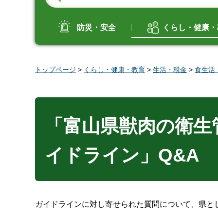
防災・安全
くらし・健康・
トップページ
>
くらし・健康・教育
>
生活・税金
>
食生活
「富山県獣肉の衛生
イドライン」Q&A
ガイドラインに対し寄せられた質問について、県と