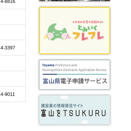
44-8816
44-3397
44-9011