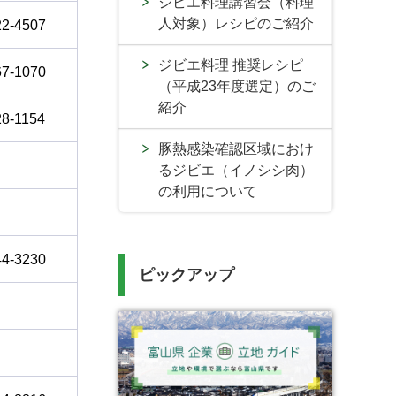
ジビエ料理講習会（料理
人対象）レシピのご紹介
22-4507
ジビエ料理 推奨レシピ
67-1070
（平成23年度選定）のご
紹介
28-1154
豚熱感染確認区域におけ
るジビエ（イノシシ肉）
の利用について
44-3230
ピックアップ