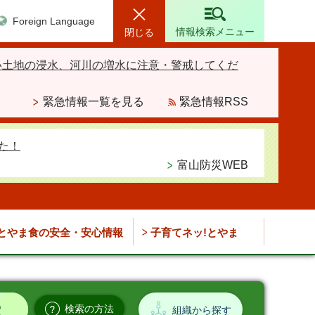
Foreign Language
情報検索メニュー
閉じる
い土地の浸水、河川の増水に注意・警戒してくだ
緊急情報一覧を見る
緊急情報RSS
た！
富山防災WEB
とやま食の安全・安心情報
子育てネッ!とやま
検索の方法
組織から探す