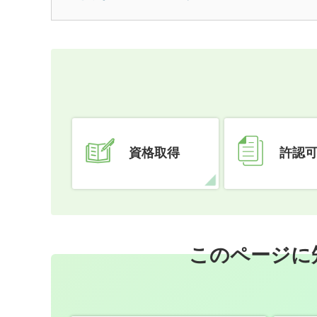
資格取得
許認
このページに