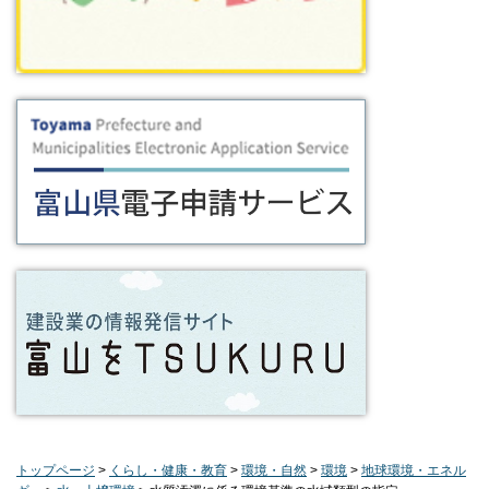
トップページ
>
くらし・健康・教育
>
環境・自然
>
環境
>
地球環境・エネル