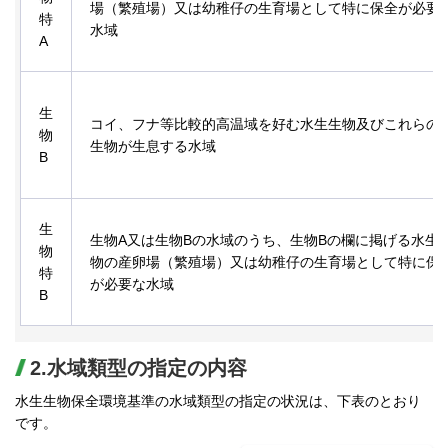
場（繁殖場）又は幼稚仔の生育場として特に保全が必要
特
水域
A
生
コイ、フナ等比較的高温域を好む水生生物及びこれらの
物
生物が生息する水域
B
生
生物A又は生物Bの水域のうち、生物Bの欄に掲げる水生
物
物の産卵場（繁殖場）又は幼稚仔の生育場として特に保
特
が必要な水域
B
2.水域類型の指定の内容
水生生物保全環境基準の水域類型の指定の状況は、下表のとおり
です。