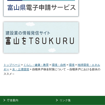
トップページ
>
くらし・健康・教育
>
環境・自然
>
環境
>
地球環境・エネル
ギー
>
水・土壌環境
> 自噴井戸保全対策について ～自噴井戸における節水の
ススメ～
庁舎案内
リンク集