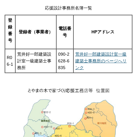
応援設計事務所名簿一覧
登
録
電話番
登録者（事業者）
HPアドレス
番
号
号
荒井好一郎建築設
090-2
荒井好一郎建築設計室一級
R0
計室一級建築士事
628-6
建築士事務所のページへリ
6-1
務所
835
ンク