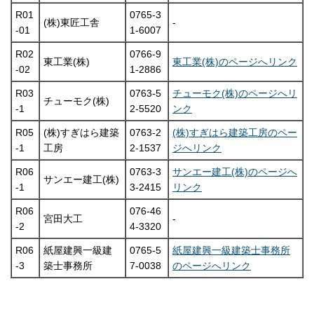
R01
0765-3
(株)東匠工舎
-
-01
1-6007
R02
0766-9
東工業(株)
東工業(株)のページへリンク
-02
1-2886
R03
0763-5
チューモク(株)のページへリ
チューモク(株)
-1
2-5520
ンク
R05
(株)すぎはら建築
0763-2
(株)すぎはら建築工房のペー
-1
工房
2-1537
ジへリンク
R06
0763-3
サンエー建工(株)のページへ
サンエー建工(株)
-1
3-2415
リンク
R06
076-46
宮田大工
-
-2
4-3320
R06
紙屋建興一級建
0765-5
紙屋建興一級建築士事務所
-3
築士事務所
7-0038
のページへリンク