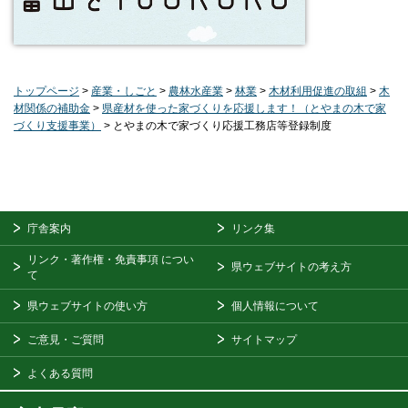
トップページ
>
産業・しごと
>
農林水産業
>
林業
>
木材利用促進の取組
>
木
材関係の補助金
>
県産材を使った家づくりを応援します！（とやまの木で家
づくり支援事業）
> とやまの木で家づくり応援工務店等登録制度
庁舎案内
リンク集
リンク・著作権・免責事項
につい
県ウェブサイトの考え方
て
県ウェブサイトの使い方
個人情報について
ご意見・ご質問
サイトマップ
よくある質問