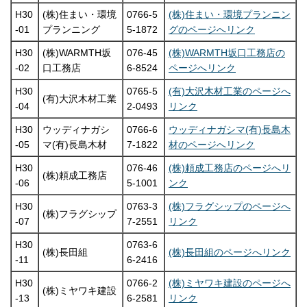
H30
(株)住まい・環境
0766-5
(株)住まい・環境プランニン
-01
プランニング
5-1872
グのページへリンク
H30
(株)WARMTH坂
076-45
(株)WARMTH坂口工務店の
-02
口工務店
6-8524
ページへリンク
H30
0765-5
(有)大沢木材工業のページへ
(有)大沢木材工業
-04
2-0493
リンク
H30
ウッディナガシ
0766-6
ウッディナガシマ(有)長島木
-05
マ(有)長島木材
7-1822
材のページへリンク
H30
076-46
(株)頼成工務店のページへリ
(株)頼成工務店
-06
5-1001
ンク
H30
0763-3
(株)フラグシップのページへ
(株)フラグシップ
-07
7-2551
リンク
H30
0763-6
(株)長田組
(株)長田組のページへリンク
-11
6-2416
H30
0766-2
(株)ミヤワキ建設のページへ
(株)ミヤワキ建設
-13
6-2581
リンク