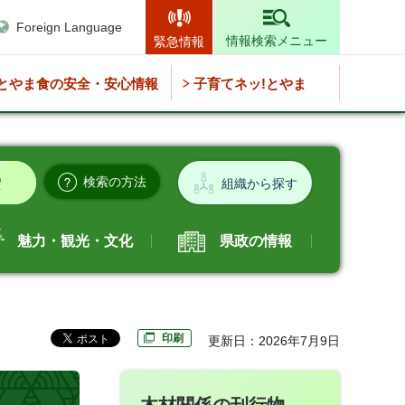
Foreign Language
情報検索メニュー
緊急情報
とやま食の安全・安心情報
子育てネッ!とやま
検索の方法
組織から探す
魅力・観光・文化
県政の情報
印刷
更新日：2026年7月9日