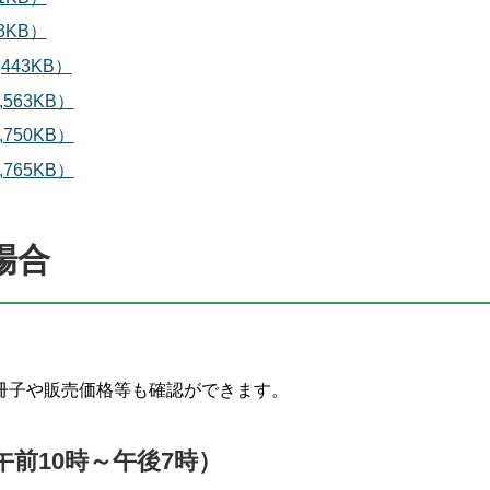
3KB）
43KB）
563KB）
750KB）
765KB）
場合
冊子や販売価格等も確認ができます。
前10時～午後7時）