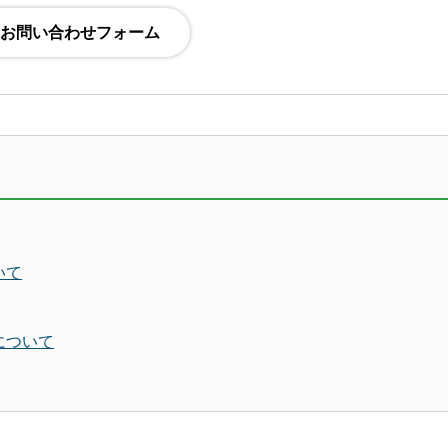
いて
について