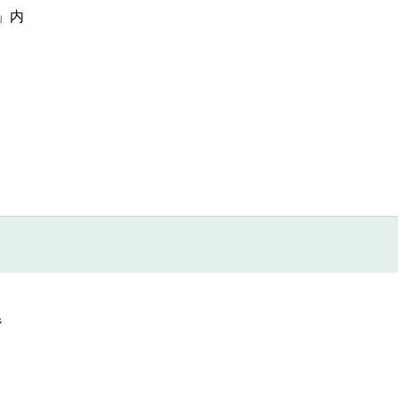
A」内
階