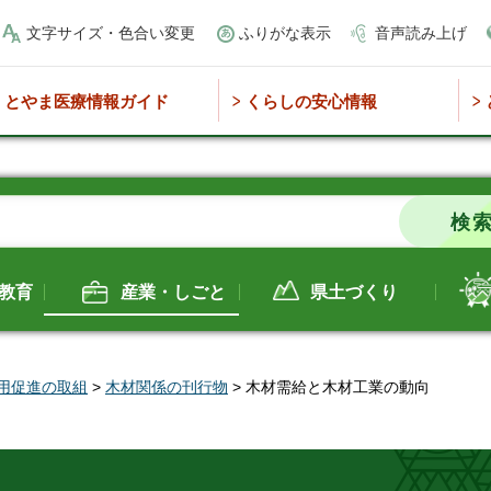
文字サイズ・色合い変更
ふりがな表示
音声読み上げ
とやま医療情報ガイド
くらしの安心情報
教育
産業・しごと
県土づくり
用促進の取組
>
木材関係の刊行物
> 木材需給と木材工業の動向