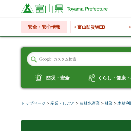
富山県
安全・安心情報
富山防災WEB
防災・安全
くらし・健康・
トップページ
>
産業・しごと
>
農林水産業
>
林業
>
木材利