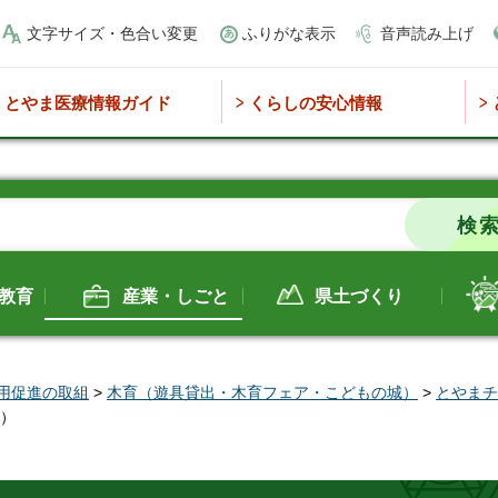
文字サイズ・色合い変更
ふりがな表示
音声読み上げ
とやま医療情報ガイド
くらしの安心情報
教育
産業・しごと
県土づくり
用促進の取組
>
木育（遊具貸出・木育フェア・こどもの城）
>
とやまチ
度）