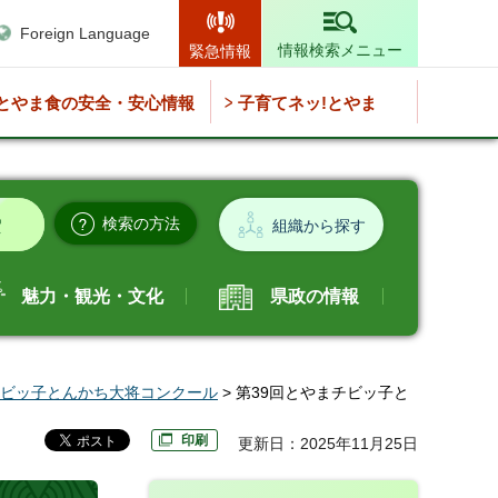
Foreign Language
情報検索メニュー
緊急情報
とやま食の安全・安心情報
子育てネッ!とやま
検索の方法
組織から探す
魅力・観光・文化
県政の情報
ビッ子とんかち大将コンクール
> 第39回とやまチビッ子と
印刷
更新日：2025年11月25日