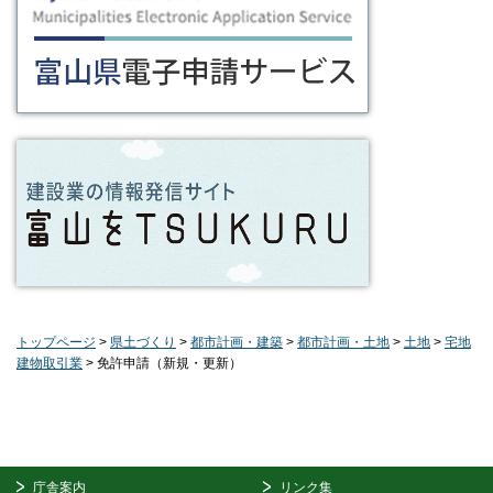
トップページ
>
県土づくり
>
都市計画・建築
>
都市計画・土地
>
土地
>
宅地
建物取引業
> 免許申請（新規・更新）
庁舎案内
リンク集