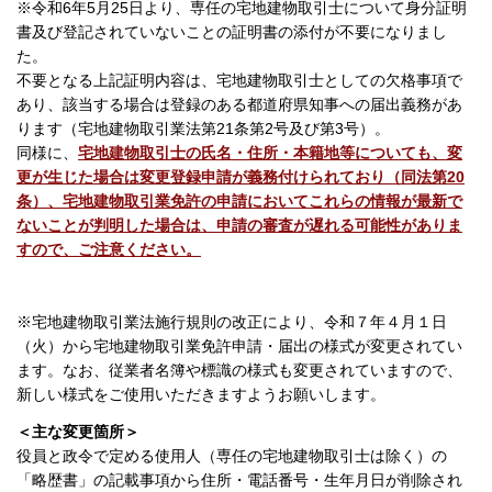
※令和6年5月25日より、専任の宅地建物取引士について身分証明
書及び登記されていないことの証明書の添付が不要になりまし
た。
不要となる上記証明内容は、宅地建物取引士としての欠格事項で
あり、該当する場合は登録のある都道府県知事への届出義務があ
ります（宅地建物取引業法第21条第2号及び第3号）。
同様に、
宅地建物取引士の氏名・住所・本籍地等についても、変
更が生じた場合は変更登録申請が義務付けられており（同法第20
条）、宅地建物取引業免許の申請においてこれらの情報が最新で
ないことが判明した場合は、申請の審査が遅れる可能性がありま
すので、ご注意ください。
※宅地建物取引業法施行規則の改正により、令和７年４月１日
（火）から宅地建物取引業免許申請・届出の様式が変更されてい
ます。なお、従業者名簿や標識の様式も変更されていますので、
新しい様式をご使用いただきますようお願いします。
＜主な変更箇所＞
役員と政令で定める使用人（専任の宅地建物取引士は除く）の
「略歴書」の記載事項から住所・電話番号・生年月日が削除され