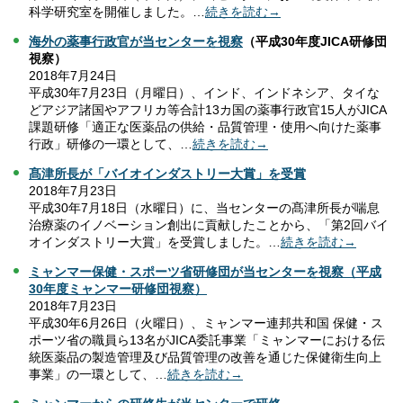
科学研究室を開催しました。…
続きを読む→
海外の薬事行政官が当センターを視察
（平成30年度JICA研修団
視察）
2018年7月24日
平成30年7月23日（月曜日）、インド、インドネシア、タイな
どアジア諸国やアフリカ等合計13カ国の薬事行政官15人がJICA
課題研修「適正な医薬品の供給・品質管理・使用へ向けた薬事
行政」研修の一環として、…
続きを読む→
髙津所長が「バイオインダストリー大賞」を受賞
2018年7月23日
平成30年7月18日（水曜日）に、当センターの髙津所長が喘息
治療薬のイノベーション創出に貢献したことから、「第2回バイ
オインダストリー大賞」を受賞しました。…
続きを読む→
ミャンマー保健・スポーツ省研修団が当センターを視察（平成
30年度ミャンマー研修団視察）
2018年7月23日
平成30年6月26日（火曜日）、ミャンマー連邦共和国 保健・ス
ポーツ省の職員ら13名がJICA委託事業「ミャンマーにおける伝
統医薬品の製造管理及び品質管理の改善を通じた保健衛生向上
事業」の一環として、…
続きを読む→