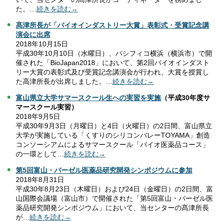
た。…
続きを読む→
髙津所長が「バイオインダストリー大賞」表彰式・受賞記念講
演会に出席
2018年10月15日
平成30年10月10日（水曜日）、パシフィコ横浜（横浜市）で開
催された「BioJapan2018」において、第2回バイオインダスト
リー大賞の表彰式及び受賞記念講演会が行われ、大賞を授賞し
た高津所長が出席しました。…
続きを読む→
富山県立大学サマースクール生への実習を実施
（平成30年度サ
マースクール実習）
2018年9月5日
平成30年9月3日（月曜日）と4日（火曜日）の2日間、富山県立
大学が実施している「くすりのシリコンバレーTOYAMA」創造
コンソーシアムによるサマースクール「バイオ医薬品コース」
の一環として…
続きを読む→
第5回富山・バーゼル医薬品研究開発シンポジウムに参加
2018年8月31日
平成30年8月23日（木曜日）および24日（金曜日）の2日間、富
山国際会議場（富山市）で開催された「第5回富山・バーゼル医
薬品研究開発シンポジウム」において、当センターの髙津所長
が…
続きを読む→