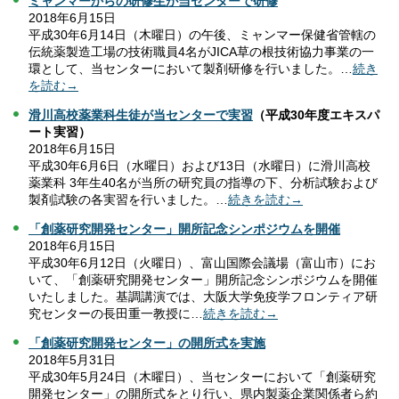
ミャンマーからの研修生が当センターで研修
2018年6月15日
平成30年6月14日（木曜日）の午後、ミャンマー保健省管轄の
伝統薬製造工場の技術職員4名がJICA草の根技術協力事業の一
環として、当センターにおいて製剤研修を行いました。…
続き
を読む→
滑川高校薬業科生徒が当センターで実習
（平成30年度エキスパ
ート実習）
2018年6月15日
平成30年6月6日（水曜日）および13日（水曜日）に滑川高校
薬業科 3年生40名が当所の研究員の指導の下、分析試験および
製剤試験の各実習を行いました。…
続きを読む→
「創薬研究開発センター」開所記念シンポジウムを開催
2018年6月15日
平成30年6月12日（火曜日）、富山国際会議場（富山市）にお
いて、「創薬研究開発センター」開所記念シンポジウムを開催
いたしました。基調講演では、大阪大学免疫学フロンティア研
究センターの長田重一教授に…
続きを読む→
「創薬研究開発センター」の開所式を実施
2018年5月31日
平成30年5月24日（木曜日）、当センターにおいて「創薬研究
開発センター」の開所式をとり行い、県内製薬企業関係者ら約