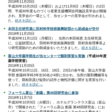
2018年11月20日
平成30年10月25日（木曜日）および11月8日（木曜日）の2日
間、平成30年度ものづくり産業支援機関合同施設見学会が開催
され、見学会の一環として、当センターの見学会が行われまし
た。
続きを読む→
本田主任研究員に田村科学技術振興財団から助成金が交付
2018年11月20日
平成30年11月12日（月曜日）、当所の本田裕恵 主任研究員
に、公益財団法人 田村科学技術振興財団 田村良枝理事長よ
り研究奨励のための助成金をいただきました。
続きを読む→
富山大学薬学部生が当センターで製剤実習を実施
（平成30年度
薬学部実習）
2018年11月20日
平成30年10月11日、16日、18日、23日の各午後、富山大学薬
学部 創薬科学科3年生50名が4班に分かれ、当所の製剤機械等を
使って、顆粒剤及び錠剤の試作と物性評価に関する実習を行い
ました。
続きを読む→
フォーラム富山「創薬」第48回研究会に参加
2018年11月7日
平成30年10月9日（火曜日）、ホテルグランテラス富山（富山
市）で開催された「フォーラム富山 創薬 第48回研究会」にお
いて、当センターの髙津所長がコーディネーターを務めまし