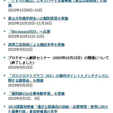
「くすりの富山」エキスパート支援事業（富山北部高校）の実
施
2023年12月8日~14日
富山大学薬学部生への製剤実習を実施
2023年10月10日~11月16日
「BioJapan2023」へ出展
2023年10月11日~13日
高岡工芸高校による施設見学を実施
2023年9月22日
プロテオーム解析セミナー（2023年10月13日）の開催について
（終了しました）
2023年9月19日
「ガスクロマトグラフ（GC）の操作ポイントとメンテナンスに
関する講習会」を開催
2023年8月25日
「薬剤師のお仕事体験学習」を実施
2023年8月2日、3日
JICA課題別研修「適正な医薬品の供給・品質管理・使用に向け
た薬事行政」参加研修員の見学