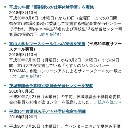
平成30年度「薬剤師のお仕事体験学習」を実施
2018年8月13日
平成30年8月8日（水曜日）から10日（金曜日）までの3日間、
県が富山県薬剤師会に委託して実施する標記事業が当センター
で行われ、県内の中学生38名および高校生13名が当センター研
究員の指導の下…
続きを読む→
富山大学サマースクール生への実習を実施
（平成30年度サマー
スクール実習）
2018年8月13日
平成30年7月30日（月曜日）から8月2日（木曜日）までの4日
間、富山大学が実施している「くすりのシリコンバレー
TOYAMA」創造コンソーシアムによるサマースクールの一環と
して…
続きを読む→
茨城県議会予算特別委員会が当センターを視察
2018年8月6日
平成30年7月27日（金曜日）の午前、茨城県議会予算特別委員
会の委員ら18名が当センターを視察しました。…
続きを読む→
平成30年度夏休み子ども科学研究室を開催
2018年7月26日
平成30年7月26日（木曜日）、当センターにおいて夏休み子供