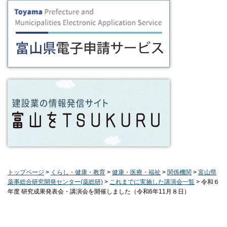
トップページ
>
くらし・健康・教育
>
健康・医療・福祉
>
関係機関
>
富山県
薬事総合研究開発センター(薬総研)
>
これまでに実施した講演会一覧
> 令和６
年度 研究成果発表会・講演会を開催しました（令和6年11月８日）