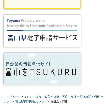
トップページ
>
くらし・健康・教育
>
健康・医療・福祉
>
関係機関
>
県民セ
ンター
>
富山県高岡厚生センター
> お役立ち情報