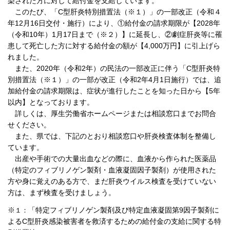
染された方に対して給付金を支給しています。
このたび、「
C型肝炎特別措置法（※１）」の一部改正（令和４
年12月16日交付・施行）により、①給付金の請求期限が【2028年
（令和10年）1月17日まで（※２）】に延長し、②劇症肝炎等に罹
患して死亡した方に対する給付金の額が【4,000万円】に引上げら
れました。
また、
2020年（令和2年）の民法の一部改正に伴う「C型肝炎特
別措置法（※１）」の一部が改正（令和2年4月1日施行）では、追
加給付金の請求期限は、症状が進行したことを知った日から【5年
以内】となっております。
詳しくは、厚生労働省ホームページまたは相談窓口までお問合
せください。
また、県では、下記のとおり相談窓口や肝炎検査体制を整備し
ています。
出産や手術での大量出血などの際に、血液から作られた医薬品
（特定のフィブリノゲン製剤・血液凝固因子製剤）が使用された
方や身に覚えのある方で、まだ肝炎ウイルス検査を受けていない
方は、まず検査を受けましょう。
※
「特定フィブリノゲン製剤及び特定血液凝固第9因子製剤に
１：
よるC型肝炎感染被害者を救済するための給付金の支給に関する特