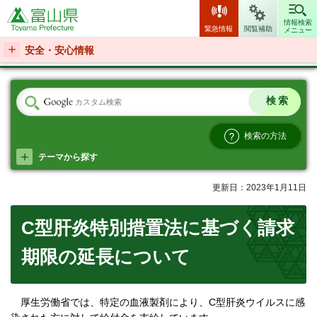
富山県
情報検索
緊急情報
閲覧補助
メニュー
安全・安心情報
検索の方法
テーマから探す
更新日：2023年1月11日
C型肝炎特別措置法に基づく請求
期限の延長について
厚生労働省では、特定の血液製剤により、C型肝炎ウイルスに感