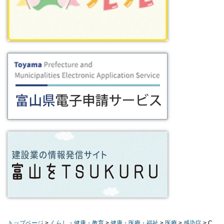
トップページ
>
くらし・健康・教育
>
健康・医療・福祉
>
医療
>
感染症
> C