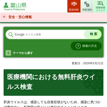
富山県
情報検索
緊急情報
閲覧補助
メニュー
安全・安心情報
検索の方法
テーマから探す
更新日：2026年5月21日
医療機関における無料肝炎ウイ
ルス検査
肝炎ウイルスは、感染しても自覚症状がないため、感染に気づか