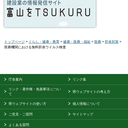
トップページ
>
くらし・健康・教育
>
健康・医療・福祉
>
医療
>
肝炎対策
>
医療機関における無料肝炎ウイルス検査
庁舎案内
リンク集
リンク・著作権・免責事項
につい
県ウェブサイトの考え方
て
県ウェブサイトの使い方
個人情報について
ご意見・ご質問
サイトマップ
よくある質問